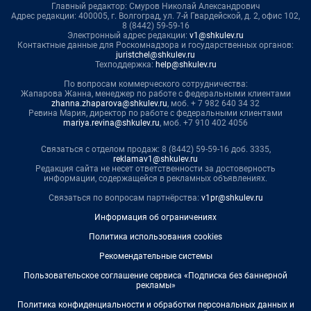
Главный редактор: Смуров Николай Александрович
Адрес редакции: 400005, г. Волгоград, ул. 7-й Гвардейской, д. 2, офис 102,
8 (8442) 59-59-16
Электронный адрес редакции:
v1@shkulev.ru
Контактные данные для Роскомнадзора и государственных органов:
juristchel@shkulev.ru
Техподдержка:
help@shkulev.ru
По вопросам коммерческого сотрудничества:
Жапарова Жанна, менеджер по работе с федеральными клиентами
zhanna.zhaparova@shkulev.ru
, моб. + 7 982 640 34 32
Ревина Мария, директор по работе с федеральными клиентами
mariya.revina@shkulev.ru
, моб. +7 910 402 4056
Связаться с отделом продаж: 8 (8442) 59-59-16 доб. 3335,
reklamav1@shkulev.ru
Редакция сайта не несет ответственности за достоверность
информации, содержащейся в рекламных объявлениях.
Связаться по вопросам партнёрства:
v1pr@shkulev.ru
Информация об ограничениях
Политика использования cookies
Рекомендательные системы
Пользовательское соглашение сервиса «Подписка без баннерной
рекламы»
Политика конфиденциальности и обработки персональных данных и