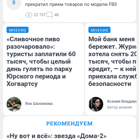
5
прекратил прием товаров по модели FBS
22 737
48
МНЕНИЕ
МНЕНИЕ
«Сливочное пиво
Мой банк меня
разочаровало»:
бережет. Журн
туристы заплатили 60
хотела снять 20
тысяч, чтобы целый
тысяч, чтобы п
день гулять по парку
кредит, — к ней
Юрского периода и
приехала служб
Хогвартсу
безопасности
Ксения Владими
Яна Шаламова
Автор мнения
РЕКОМЕНДУЕМ
«Ну вот и всё»: звезда «Дома-2»