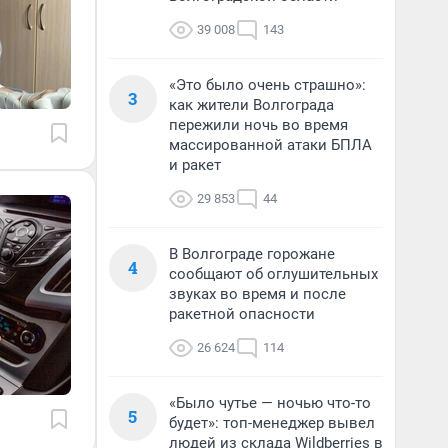
39 008
143
«Это было очень страшно»:
3
как жители Волгограда
пережили ночь во время
массированной атаки БПЛА
и ракет
29 853
44
В Волгограде горожане
4
сообщают об оглушительных
звуках во время и после
ракетной опасности
26 624
114
«Было чутье — ночью что-то
5
будет»: топ-менеджер вывел
людей из склада Wildberries в