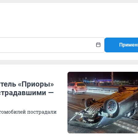
Примен
итель «Приоры»
острадавшими —
втомобилей пострадали