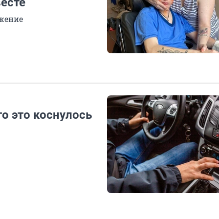
весте
ожение
о это коснулось