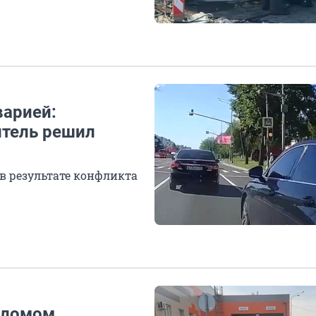
варией:
итель решил
в результате конфликта
 ломом