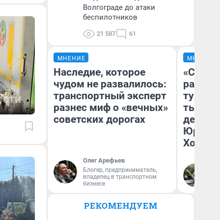
Волгограде до атаки
беспилотников
21 587
61
МНЕНИЕ
МНЕНИЕ
Наследие, которое
«Сливо
чудом не развалилось:
разоча
транспортный эксперт
турист
разнес миф о «вечных»
тысяч,
советских дорогах
день гу
Юрског
Хогвар
Олег Арефьев
Блогер, предприниматель,
Ян
владелец в транспортном
бизнесе
РЕКОМЕНДУЕМ