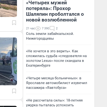
«Четырех мужей
потеряла»: Прохор
Шаляпин проболтался о
новой возлюбленной
21 час
7 390
2
Соль земли забайкальской.
Нижегородцевы
«Не хочется в это верить». Как
сложилась судьба «следователя на
золотом Lexus» после скандала в
Екатеринбурге
«Четыре месяца больничных»: в
Ярославле автомобилист изувечил
пассажира «Яавтобуса»
«Не рассчитала силы»: 18-летняя
ужурка пыталась успокоить