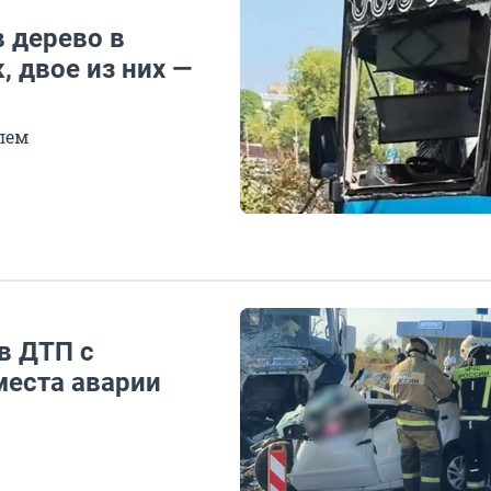
 дерево в
, двое из них —
лем
в ДТП с
места аварии