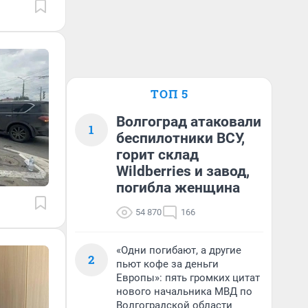
ТОП 5
Волгоград атаковали
1
беспилотники ВСУ,
горит склад
Wildberries и завод,
погибла женщина
54 870
166
«Одни погибают, а другие
2
пьют кофе за деньги
Европы»: пять громких цитат
нового начальника МВД по
Волгоградской области