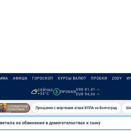
АММА
АФИША
ГОРОСКОП
КУРСЫ ВАЛЮТ
ПРОБКИ
ZODY
И
USD 81,41
СЕЙЧАС
3
ПРОБКИ
+34°C
EUR 94,06
Прощание с жертвами атаки БПЛА на Волгоград
Шк
ветила на обвинения в домогательствах к сыну