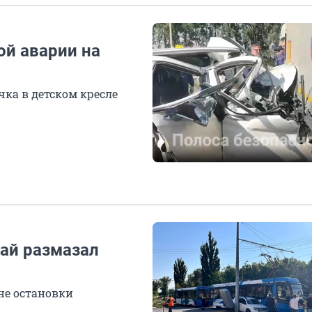
ой аварии на
ка в детском кресле
вай размазал
не остановки