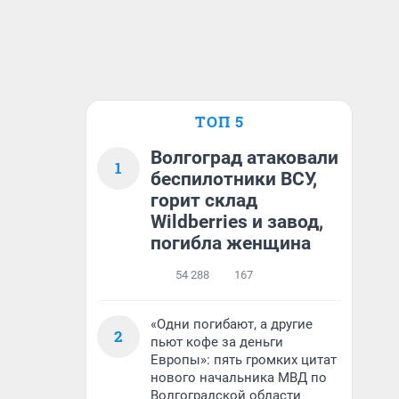
ТОП 5
Волгоград атаковали
1
беспилотники ВСУ,
горит склад
Wildberries и завод,
погибла женщина
54 288
167
«Одни погибают, а другие
2
пьют кофе за деньги
Европы»: пять громких цитат
нового начальника МВД по
Волгоградской области