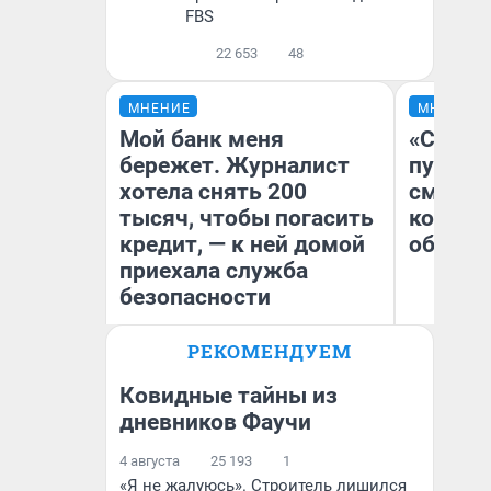
FBS
22 653
48
МНЕНИЕ
МНЕНИЕ
Мой банк меня
«Спутал
бережет. Журналист
пургу».
хотела снять 200
смерте
тысяч, чтобы погасить
которы
кредит, — к ней домой
обнару
приехала служба
безопасности
Ир
РЕКОМЕНДУЕМ
Гл
Ксения Владимирская
«Р
Автор мнения
Во
Ковидные тайны из
дневников Фаучи
4 августа
25 193
1
«Я не жалуюсь». Строитель лишился