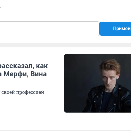
ж
Примен
рассказал, как
а Мерфи, Вина
у своей профессией