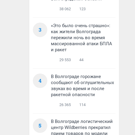
38 062
123
«Это было очень страшно»:
3
как жители Волгограда
пережили ночь во время
массированной атаки БПЛА
и ракет
29 553
44
В Волгограде горожане
4
сообщают об оглушительных
звуках во время и после
ракетной опасности
26 365
114
В Волгограде логистический
5
центр Wildberries прекратил
прием товаров по модели