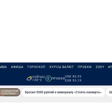
АММА
АФИША
ГОРОСКОП
КУРСЫ ВАЛЮТ
ПРОБКИ
ZODY
И
USD 80,93
СЕЙЧАС
0
ПРОБКИ
+28°C
EUR 93,19
Бросил 5000 рублей к мемориалу «Стоять насмерть»
Ш