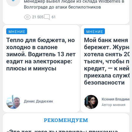
менеджер вывел людей из склада Wildberries в
Волгограде до атаки беспилотников
21 505
61
МНЕНИЕ
МНЕНИЕ
Тепло для бюджета, но
Мой банк меня
холодно в салоне
бережет. Журн
зимой. Водитель 13 лет
хотела снять 20
ездит на электрокаре:
тысяч, чтобы п
плюсы и минусы
кредит, — к ней
приехала служб
безопасности
Ксения Владими
Денис Дедюхин
Автор мнения
РЕКОМЕНДУЕМ
«Это тот, кого ты травила»: прикамца