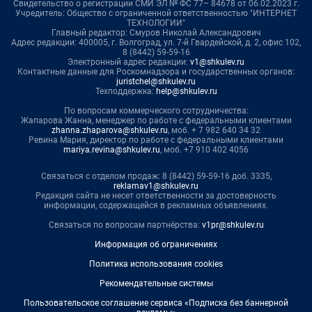
Свидетельство о регистрации СМИ ЭЛ № ФС 77– 84678 от 06.02.2023 г.
Учредитель: Общество с ограниченной ответственностью "ИНТЕРНЕТ
ТЕХНОЛОГИИ"
Главный редактор: Смуров Николай Александрович
Адрес редакции: 400005, г. Волгоград, ул. 7-й Гвардейской, д. 2, офис 102,
8 (8442) 59-59-16
Электронный адрес редакции:
v1@shkulev.ru
Контактные данные для Роскомнадзора и государственных органов:
juristchel@shkulev.ru
Техподдержка:
help@shkulev.ru
По вопросам коммерческого сотрудничества:
Жапарова Жанна, менеджер по работе с федеральными клиентами
zhanna.zhaparova@shkulev.ru
, моб. + 7 982 640 34 32
Ревина Мария, директор по работе с федеральными клиентами
mariya.revina@shkulev.ru
, моб. +7 910 402 4056
Связаться с отделом продаж: 8 (8442) 59-59-16 доб. 3335,
reklamav1@shkulev.ru
Редакция сайта не несет ответственности за достоверность
информации, содержащейся в рекламных объявлениях.
Связаться по вопросам партнёрства:
v1pr@shkulev.ru
Информация об ограничениях
Политика использования cookies
Рекомендательные системы
Пользовательское соглашение сервиса «Подписка без баннерной