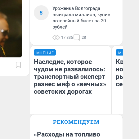
Уроженка Волгограда
5
выиграла миллион, купив
лотерейный билет за 20
рублей
17 835
28
МНЕНИЕ
МНЕНИЕ
Наследие, которое
Кварти
чудом не развалилось:
но деш
транспортный эксперт
рынок 
разнес миф о «вечных»
сейчас
советских дорогах
Олег Арефьев
РЕКОМЕНДУЕМ
Ек
Блогер, предприниматель,
владелец в транспортном
ди
бизнесе
не
«Расходы на топливо