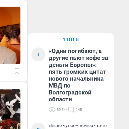
ТОП 5
«Одни погибают, а
1
другие пьют кофе за
деньги Европы»:
пять громких цитат
нового начальника
МВД по
Волгоградской
области
39 144
145
«Было чутье — ночью что-то