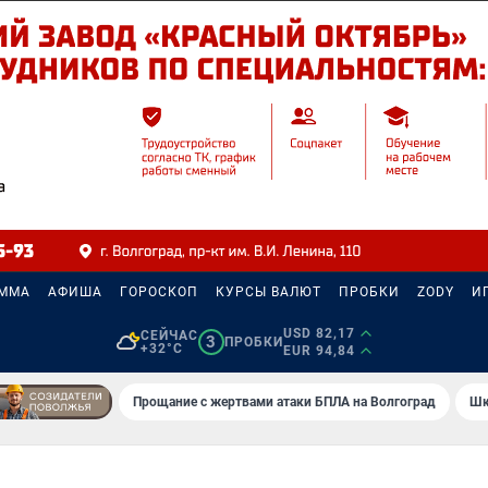
АММА
АФИША
ГОРОСКОП
КУРСЫ ВАЛЮТ
ПРОБКИ
ZODY
И
USD 82,17
СЕЙЧАС
3
ПРОБКИ
+32°C
EUR 94,84
Прощание с жертвами атаки БПЛА на Волгоград
Шк