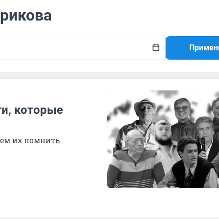
урикова
Примен
ти, которые
дем их помнить