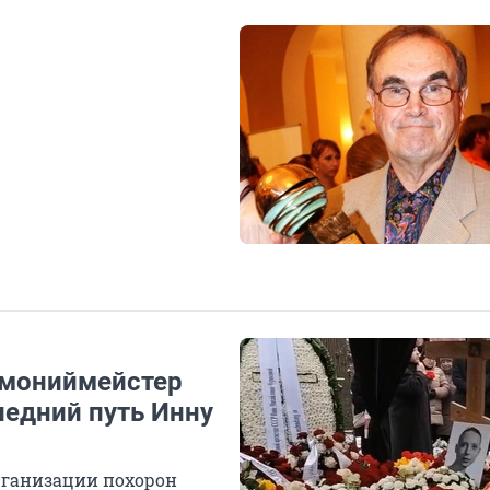
емониймейстер
ледний путь Инну
рганизации похорон