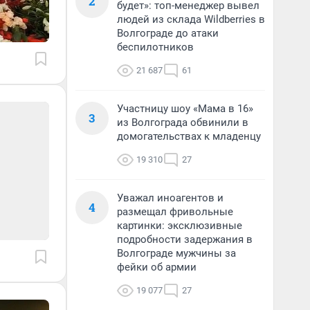
2
будет»: топ-менеджер вывел
людей из склада Wildberries в
Волгограде до атаки
беспилотников
21 687
61
Участницу шоу «Мама в 16»
3
из Волгограда обвинили в
домогательствах к младенцу
19 310
27
Уважал иноагентов и
4
размещал фривольные
картинки: эксклюзивные
подробности задержания в
Волгограде мужчины за
фейки об армии
19 077
27