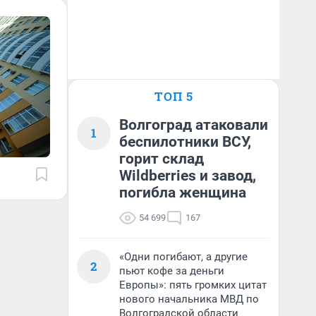
ТОП 5
Волгоград атаковали
1
беспилотники ВСУ,
горит склад
Wildberries и завод,
погибла женщина
54 699
167
«Одни погибают, а другие
2
пьют кофе за деньги
Европы»: пять громких цитат
нового начальника МВД по
Волгоградской области