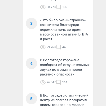
38 773
132
«Это было очень страшно»:
3
как жители Волгограда
пережили ночь во время
массированной атаки БПЛА
и ракет
29 763
44
В Волгограде горожане
4
сообщают об оглушительных
звуках во время и после
ракетной опасности
26 547
114
В Волгограде логистический
5
центр Wildberries прекратил
прием товаров по модели