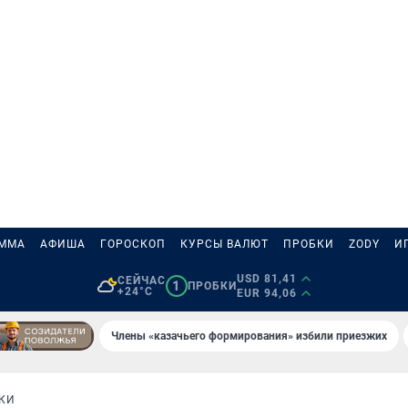
АММА
АФИША
ГОРОСКОП
КУРСЫ ВАЛЮТ
ПРОБКИ
ZODY
И
USD 81,41
СЕЙЧАС
1
ПРОБКИ
+24°C
EUR 94,06
Члены «казачьего формирования» избили приезжих
КИ