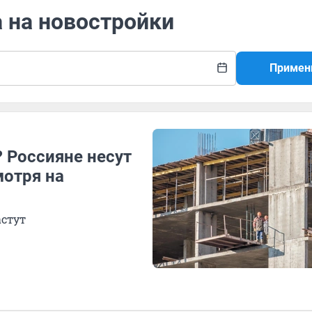
а на новостройки
Примен
 Россияне несут
мотря на
астут