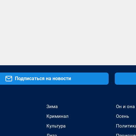
Подписаться на новости
Зима
Он и она
Криминал
Осень
Культура
Политик
Лето
Происше