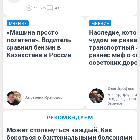
22 695
48
МНЕНИЕ
МНЕНИЕ
«Машина просто
Наследие, кото
полетела». Водитель
чудом не разва
сравнил бензин в
транспортный э
Казахстане и России
разнес миф о «
советских доро
Олег Арефьев
Блогер, предприн
Анатолий Кузнецов
владелец в тран
бизнесе
РЕКОМЕНДУЕМ
Может столкнуться каждый. Как
бороться с бактериальными болезнями