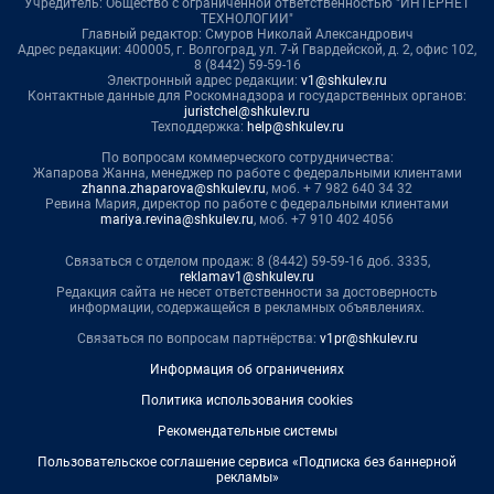
Учредитель: Общество с ограниченной ответственностью "ИНТЕРНЕТ
ТЕХНОЛОГИИ"
Главный редактор: Смуров Николай Александрович
Адрес редакции: 400005, г. Волгоград, ул. 7-й Гвардейской, д. 2, офис 102,
8 (8442) 59-59-16
Электронный адрес редакции:
v1@shkulev.ru
Контактные данные для Роскомнадзора и государственных органов:
juristchel@shkulev.ru
Техподдержка:
help@shkulev.ru
По вопросам коммерческого сотрудничества:
Жапарова Жанна, менеджер по работе с федеральными клиентами
zhanna.zhaparova@shkulev.ru
, моб. + 7 982 640 34 32
Ревина Мария, директор по работе с федеральными клиентами
mariya.revina@shkulev.ru
, моб. +7 910 402 4056
Связаться с отделом продаж: 8 (8442) 59-59-16 доб. 3335,
reklamav1@shkulev.ru
Редакция сайта не несет ответственности за достоверность
информации, содержащейся в рекламных объявлениях.
Связаться по вопросам партнёрства:
v1pr@shkulev.ru
Информация об ограничениях
Политика использования cookies
Рекомендательные системы
Пользовательское соглашение сервиса «Подписка без баннерной
рекламы»