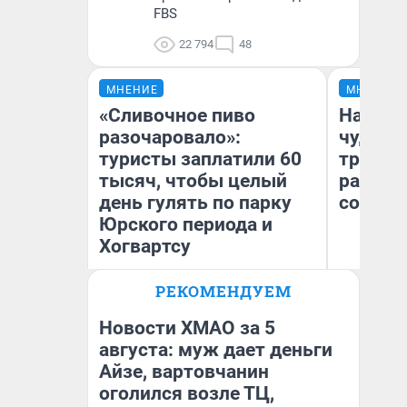
FBS
22 794
48
МНЕНИЕ
МНЕНИЕ
«Сливочное пиво
Наслед
разочаровало»:
чудом 
туристы заплатили 60
трансп
тысяч, чтобы целый
разнес
день гулять по парку
советс
Юрского периода и
Хогвартсу
Ол
РЕКОМЕНДУЕМ
Бл
Яна Шаламова
вл
би
Новости ХМАО за 5
августа: муж дает деньги
Айзе, вартовчанин
оголился возле ТЦ,