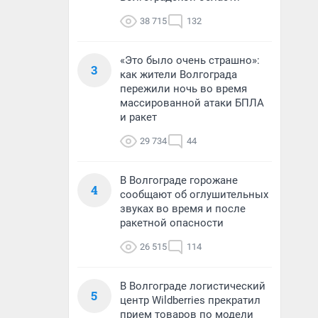
38 715
132
«Это было очень страшно»:
3
как жители Волгограда
пережили ночь во время
массированной атаки БПЛА
и ракет
29 734
44
В Волгограде горожане
4
сообщают об оглушительных
звуках во время и после
ракетной опасности
26 515
114
В Волгограде логистический
5
центр Wildberries прекратил
прием товаров по модели