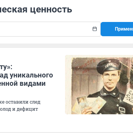
ческая ценность
Примен
ту»:
ад уникального
ненной видами
е оставили след
олод и дефицит