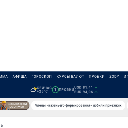
АММА
АФИША
ГОРОСКОП
КУРСЫ ВАЛЮТ
ПРОБКИ
ZODY
И
USD 81,41
СЕЙЧАС
1
ПРОБКИ
+25°C
EUR 94,06
Члены «казачьего формирования» избили приезжих
ТЬ