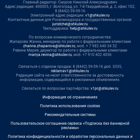
Главный редактор: Смуров Николай Александрович
Адрес редакции: 400005, г. Волгоград, ул. 7-й Гвардейской, д. 2, офис 102,
8 (8442) 59-59-16
Электронный адрес редакции:
v1@shkulev.ru
Контактные данные для Роскомнадзора и государственных органов:
juristchel@shkulev.ru
Техподдержка:
help@shkulev.ru
По вопросам коммерческого сотрудничества:
Жапарова Жанна, менеджер по работе с федеральными клиентами
zhanna.zhaparova@shkulev.ru
, моб. + 7 982 640 34 32
Ревина Мария, директор по работе с федеральными клиентами
mariya.revina@shkulev.ru
, моб. +7 910 402 4056
Связаться с отделом продаж: 8 (8442) 59-59-16 доб. 3335,
reklamav1@shkulev.ru
Редакция сайта не несет ответственности за достоверность
информации, содержащейся в рекламных объявлениях.
Связаться по вопросам партнёрства:
v1pr@shkulev.ru
Информация об ограничениях
Политика использования cookies
Рекомендательные системы
Пользовательское соглашение сервиса «Подписка без баннерной
рекламы»
Политика конфиденциальности и обработки персональных данных и