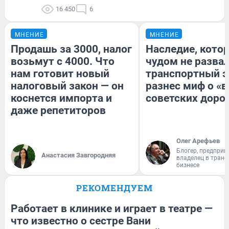
16 450
6
МНЕНИЕ
МНЕНИЕ
Продашь за 3000, налог
Наследие, кото
возьмут с 4000. Что
чудом не разва
нам готовит новый
транспортный э
налоговый закон — он
разнес миф о «
коснется импорта и
советских доро
даже репетиторов
Олег Арефьев
Блогер, предприн
Анастасия Завгородняя
владелец в тран
бизнесе
РЕКОМЕНДУЕМ
Работает в клинике и играет в театре —
что известно о сестре Вани