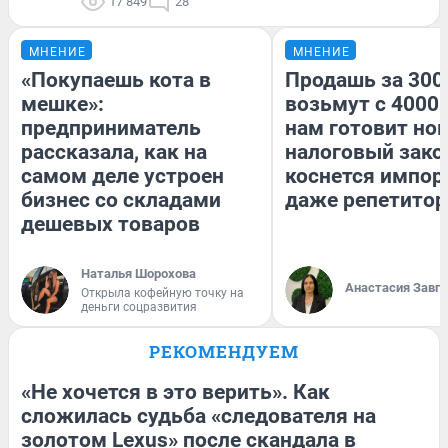
17 849
28
МНЕНИЕ
МНЕНИЕ
«Покупаешь кота в
Продашь за 3000
мешке»:
возьмут с 4000.
предприниматель
нам готовит но
рассказала, как на
налоговый зако
самом деле устроен
коснется импор
бизнес со складами
даже репетитор
дешевых товаров
Наталья Шорохова
Анастасия Завг
Открыла кофейную точку на
деньги соцразвития
РЕКОМЕНДУЕМ
«Не хочется в это верить». Как
сложилась судьба «следователя на
золотом Lexus» после скандала в