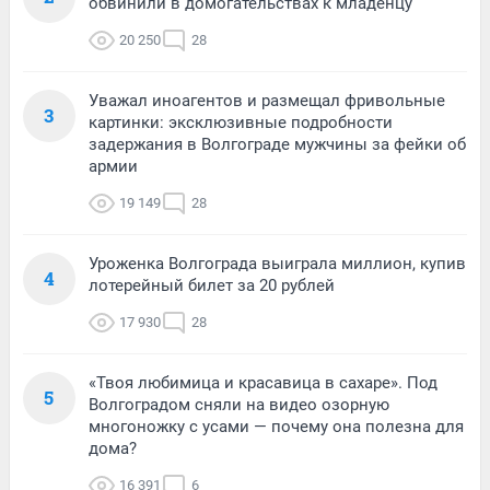
обвинили в домогательствах к младенцу
20 250
28
Уважал иноагентов и размещал фривольные
3
картинки: эксклюзивные подробности
задержания в Волгограде мужчины за фейки об
армии
19 149
28
Уроженка Волгограда выиграла миллион, купив
4
лотерейный билет за 20 рублей
17 930
28
«Твоя любимица и красавица в сахаре». Под
5
Волгоградом сняли на видео озорную
многоножку с усами — почему она полезна для
дома?
16 391
6