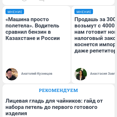
МНЕНИЕ
МНЕНИЕ
«Машина просто
Продашь за 3000
полетела». Водитель
возьмут с 4000.
сравнил бензин в
нам готовит но
Казахстане и России
налоговый зако
коснется импор
даже репетитор
Анатолий Кузнецов
Анастасия Завг
РЕКОМЕНДУЕМ
Лицевая гладь для чайников: гайд от
набора петель до первого готового
изделия