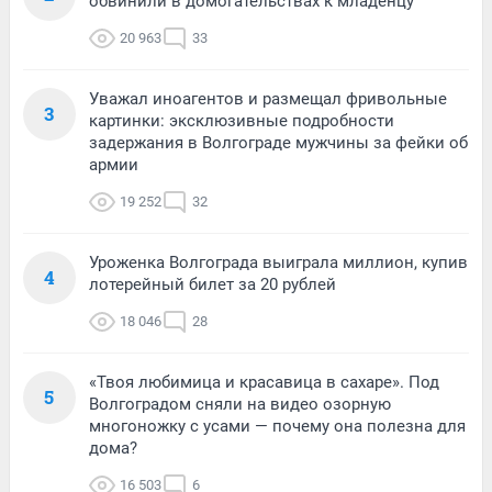
обвинили в домогательствах к младенцу
20 963
33
Уважал иноагентов и размещал фривольные
3
картинки: эксклюзивные подробности
задержания в Волгограде мужчины за фейки об
армии
19 252
32
Уроженка Волгограда выиграла миллион, купив
4
лотерейный билет за 20 рублей
18 046
28
«Твоя любимица и красавица в сахаре». Под
5
Волгоградом сняли на видео озорную
многоножку с усами — почему она полезна для
дома?
16 503
6