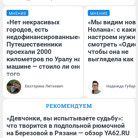
МНЕНИЕ
МНЕНИЕ
«Нет некрасивых
«Мы видим нов
городов, есть
Нолана»: с каки
недофинансированные».
настроем нужн
Путешественники
смотреть «Одис
проехали 2000
чтобы она не
километров по Уралу на
выглядела как 
машине — стоило ли оно
того
Екатерина Литкевич
Надежда Губарь
РЕКОМЕНДУЕМ
«Девчонки, вы испытываете судьбу»:
что творится в подпольной рюмочной
на Березовой в Рязани — обзор YA62.RU