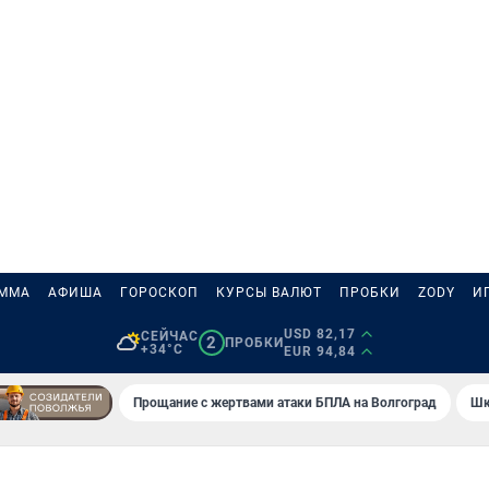
АММА
АФИША
ГОРОСКОП
КУРСЫ ВАЛЮТ
ПРОБКИ
ZODY
И
USD 82,17
СЕЙЧАС
2
ПРОБКИ
+34°C
EUR 94,84
Прощание с жертвами атаки БПЛА на Волгоград
Шк