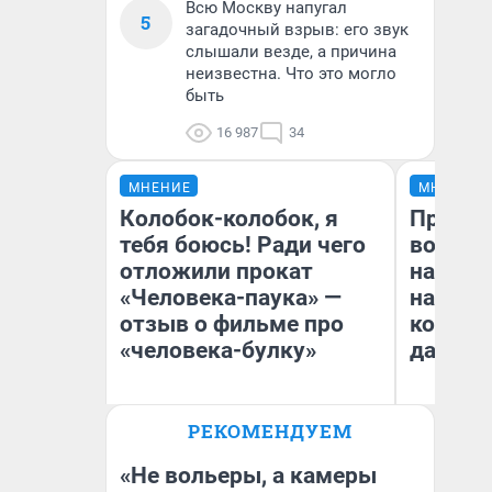
Всю Москву напугал
5
загадочный взрыв: его звук
слышали везде, а причина
неизвестна. Что это могло
быть
16 987
34
МНЕНИЕ
МНЕНИЕ
Колобок-колобок, я
Продаш
тебя боюсь! Ради чего
возьмут
отложили прокат
нам го
«Человека-паука» —
налого
отзыв о фильме про
коснет
«человека-булку»
даже р
РЕКОМЕНДУЕМ
Надежда Губарь
Ан
«Не вольеры, а камеры