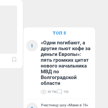
ТОП 5
«Одни погибают, а
1
другие пьют кофе за
деньги Европы»:
пять громких цитат
нового начальника
МВД по
Волгоградской
области
39 736
152
Участницу шоу «Мама в 16»