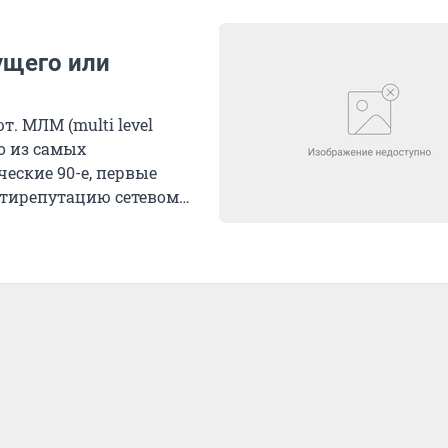
ущего или
. МЛМ (multi level
о из самых
еские 90-е, первые
тирепутацию сетевому