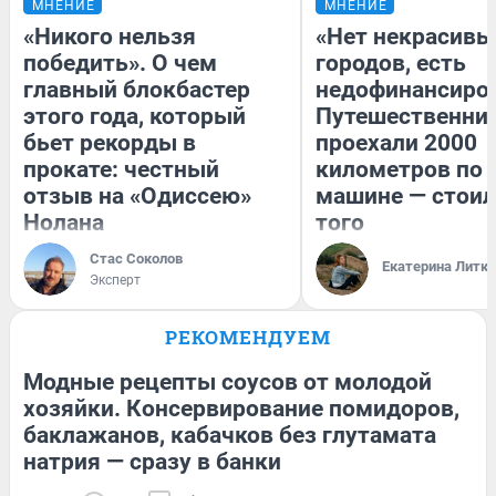
МНЕНИЕ
МНЕНИЕ
«Никого нельзя
«Нет некрасивы
победить». О чем
городов, есть
главный блокбастер
недофинансиро
этого года, который
Путешественни
бьет рекорды в
проехали 2000
прокате: честный
километров по 
отзыв на «Одиссею»
машине — стоил
Нолана
того
Стас Соколов
Екатерина Литк
Эксперт
РЕКОМЕНДУЕМ
Модные рецепты соусов от молодой
хозяйки. Консервирование помидоров,
баклажанов, кабачков без глутамата
натрия — сразу в банки