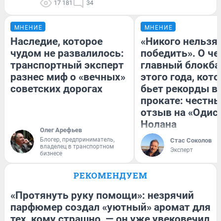
17 181
34
МНЕНИЕ
МНЕНИЕ
Наследие, которое
«Никого нельзя
чудом не развалилось:
победить». О ч
транспортный эксперт
главный блокба
разнес миф о «вечных»
этого года, кот
советских дорогах
бьет рекорды в
прокате: честн
отзыв на «Одис
Нолана
Олег Арефьев
Блогер, предприниматель,
Стас Соколов
владелец в транспортном
Эксперт
бизнесе
РЕКОМЕНДУЕМ
«Протянуть руку помощи»: незрячий
парфюмер создал «уютный» аромат для
тех, кому страшно, — он уже увековечил