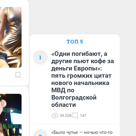
ТОП 5
«Одни погибают, а
1
другие пьют кофе за
деньги Европы»:
пять громких цитат
нового начальника
МВД по
Волгоградской
области
39 228
147
«Было чутье — ночью что-то