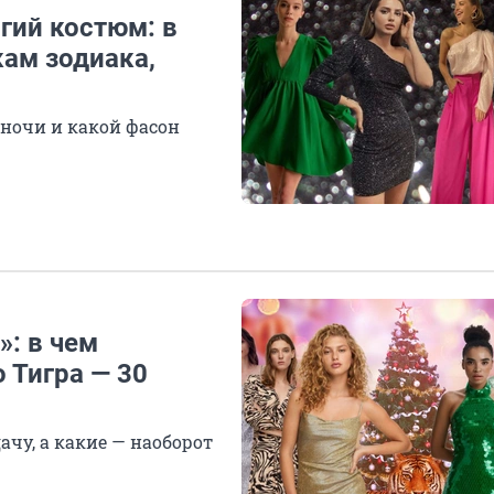
гий костюм: в
кам зодиака,
 ночи и какой фасон
: в чем
 Тигра — 30
ачу, а какие — наоборот