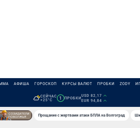
АММА
АФИША
ГОРОСКОП
КУРСЫ ВАЛЮТ
ПРОБКИ
ZODY
И
USD 82,17
СЕЙЧАС
1
ПРОБКИ
+25°C
EUR 94,84
Прощание с жертвами атаки БПЛА на Волгоград
Шк