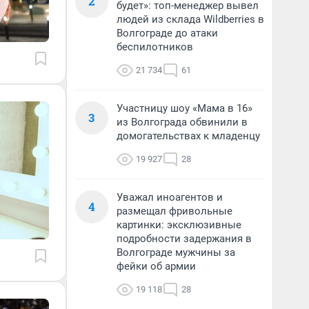
2
будет»: топ-менеджер вывел
людей из склада Wildberries в
Волгограде до атаки
беспилотников
21 734
61
Участницу шоу «Мама в 16»
3
из Волгограда обвинили в
домогательствах к младенцу
19 927
28
Уважал иноагентов и
4
размещал фривольные
картинки: эксклюзивные
подробности задержания в
Волгограде мужчины за
фейки об армии
19 118
28