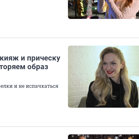
Я
акияж и прическу
вторяем образ
релки и не испачкаться