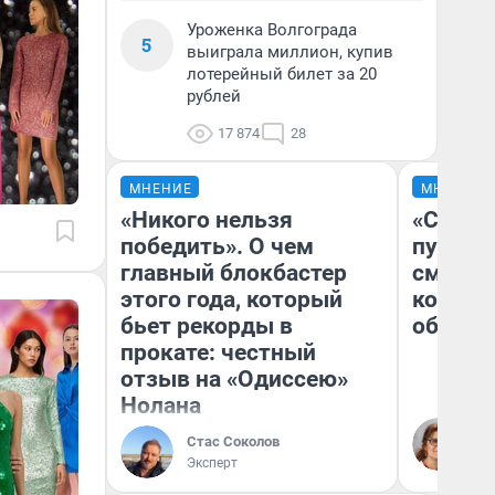
Уроженка Волгограда
5
выиграла миллион, купив
лотерейный билет за 20
рублей
17 874
28
МНЕНИЕ
МНЕНИЕ
«Никого нельзя
«Спутал
победить». О чем
пургу».
главный блокбастер
смерте
этого года, который
которы
бьет рекорды в
обнару
прокате: честный
отзыв на «Одиссею»
Нолана
Ир
Гл
Стас Соколов
«Р
Эксперт
Во