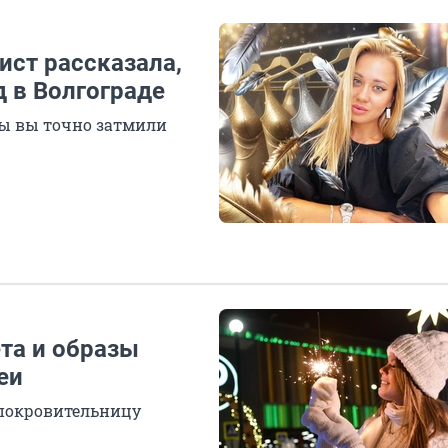
лист рассказала,
д в Волгограде
бы вы точно затмили
ета и образы
еи
 покровительницу