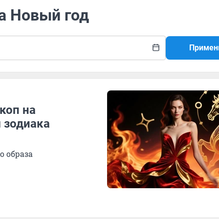
на Новый год
Примен
коп на
 зодиака
о образа