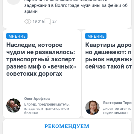
задержания в Волгограде мужчины за фейки об
армии
19 016
27
МНЕНИЕ
МНЕНИЕ
Наследие, которое
Квартиры доро
чудом не развалилось:
но дешевеют: п
транспортный эксперт
рынок недвижи
разнес миф о «вечных»
сейчас такой с
советских дорогах
Олег Арефьев
Екатерина Тороп
Блогер, предприниматель,
владелец в транспортном
директор агентст
бизнесе
недвижимости
РЕКОМЕНДУЕМ