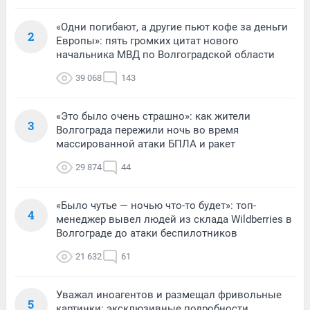
«Одни погибают, а другие пьют кофе за деньги
2
Европы»: пять громких цитат нового
начальника МВД по Волгоградской области
39 068
143
«Это было очень страшно»: как жители
3
Волгограда пережили ночь во время
массированной атаки БПЛА и ракет
29 874
44
«Было чутье — ночью что-то будет»: топ-
4
менеджер вывел людей из склада Wildberries в
Волгограде до атаки беспилотников
21 632
61
Уважал иноагентов и размещал фривольные
5
картинки: эксклюзивные подробности