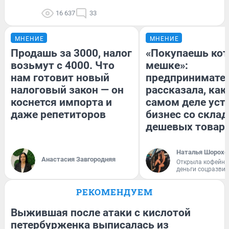
16 637
33
МНЕНИЕ
МНЕНИЕ
Продашь за 3000, налог
«Покупаешь кот
возьмут с 4000. Что
мешке»:
нам готовит новый
предпринимате
налоговый закон — он
рассказала, как
коснется импорта и
самом деле уст
даже репетиторов
бизнес со скла
дешевых товар
Наталья Шорохо
Анастасия Завгородняя
Открыла кофейну
деньги соцразви
РЕКОМЕНДУЕМ
Выжившая после атаки с кислотой
петербурженка выписалась из