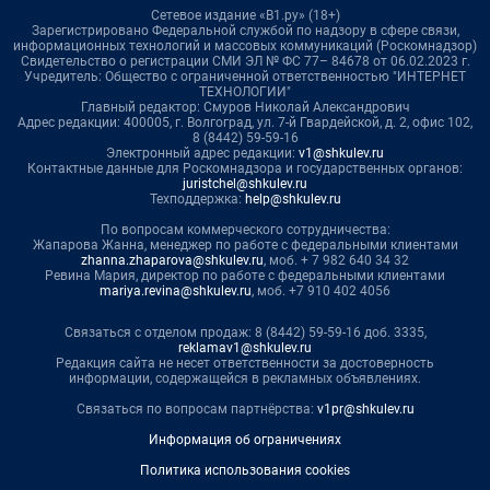
Сетевое издание «В1.ру» (18+)
Зарегистрировано Федеральной службой по надзору в сфере связи,
информационных технологий и массовых коммуникаций (Роскомнадзор)
Свидетельство о регистрации СМИ ЭЛ № ФС 77– 84678 от 06.02.2023 г.
Учредитель: Общество с ограниченной ответственностью "ИНТЕРНЕТ
ТЕХНОЛОГИИ"
Главный редактор: Смуров Николай Александрович
Адрес редакции: 400005, г. Волгоград, ул. 7-й Гвардейской, д. 2, офис 102,
8 (8442) 59-59-16
Электронный адрес редакции:
v1@shkulev.ru
Контактные данные для Роскомнадзора и государственных органов:
juristchel@shkulev.ru
Техподдержка:
help@shkulev.ru
По вопросам коммерческого сотрудничества:
Жапарова Жанна, менеджер по работе с федеральными клиентами
zhanna.zhaparova@shkulev.ru
, моб. + 7 982 640 34 32
Ревина Мария, директор по работе с федеральными клиентами
mariya.revina@shkulev.ru
, моб. +7 910 402 4056
Связаться с отделом продаж: 8 (8442) 59-59-16 доб. 3335,
reklamav1@shkulev.ru
Редакция сайта не несет ответственности за достоверность
информации, содержащейся в рекламных объявлениях.
Связаться по вопросам партнёрства:
v1pr@shkulev.ru
Информация об ограничениях
Политика использования cookies