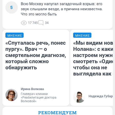
Всю Москву напугал загадочный взрыв: его
5
звук слышали везде, а причина неизвестна.
Что это могло быть
17 745
34
МНЕНИЕ
МНЕНИЕ
«Спуталась речь, понес
«Мы видим нов
пургу». Врач — о
Нолана»: с каки
смертельном диагнозе,
настроем нужн
который сложно
смотреть «Одис
обнаружить
чтобы она не
выглядела как 
Ирина Волкова
Главврач клиники
Надежда Губарь
«Реабилитация доктора
Волковой»
РЕКОМЕНДУЕМ