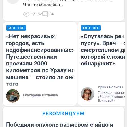
Что это могло быть
17 182
34
МНЕНИЕ
МНЕНИЕ
«Нет некрасивых
«Спуталась речь
городов, есть
пургу». Врач — о
недофинансированные».
смертельном ди
Путешественники
который сложн
проехали 2000
обнаружить
километров по Уралу на
машине — стоило ли оно
того
Ирина Волкова
Главврач клиник
Екатерина Литкевич
«Реабилитация д
Волковой»
РЕКОМЕНДУЕМ
Победили опухоль размером с яйцо и