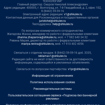
ТЕХНОЛОГИИ"
Главный редактор: Смуров Николай Александрович
Адрес редакции: 400005, г. Волгоград, ул. 7-й Гвардейской, д. 2, офис 102,
8 (8442) 59-59-16
Электронный адрес редакции:
v1@shkulev.ru
Контактные данные для Роскомнадзора и государственных органов:
juristchel@shkulev.ru
Техподдержка:
help@shkulev.ru
По вопросам коммерческого сотрудничества:
Жапарова Жанна, менеджер по работе с федеральными клиентами
zhanna.zhaparova@shkulev.ru
, моб. + 7 982 640 34 32
Ревина Мария, директор по работе с федеральными клиентами
mariya.revina@shkulev.ru
, моб. +7 910 402 4056
Связаться с отделом продаж: 8 (8442) 59-59-16 доб. 3335,
reklamav1@shkulev.ru
Редакция сайта не несет ответственности за достоверность
информации, содержащейся в рекламных объявлениях.
Связаться по вопросам партнёрства:
v1pr@shkulev.ru
Информация об ограничениях
Политика использования cookies
Рекомендательные системы
Пользовательское соглашение сервиса «Подписка без баннерной
рекламы»