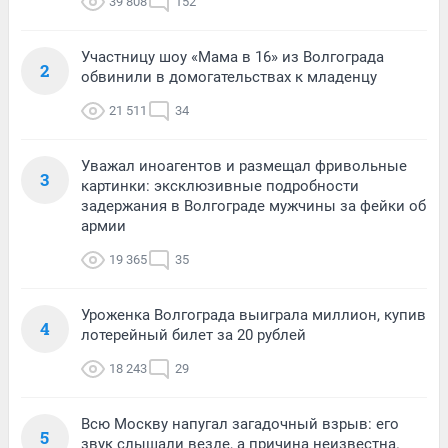
39 808
152
Участницу шоу «Мама в 16» из Волгограда
2
обвинили в домогательствах к младенцу
21 511
34
Уважал иноагентов и размещал фривольные
3
картинки: эксклюзивные подробности
задержания в Волгограде мужчины за фейки об
армии
19 365
35
Уроженка Волгограда выиграла миллион, купив
4
лотерейный билет за 20 рублей
18 243
29
Всю Москву напугал загадочный взрыв: его
5
звук слышали везде, а причина неизвестна.