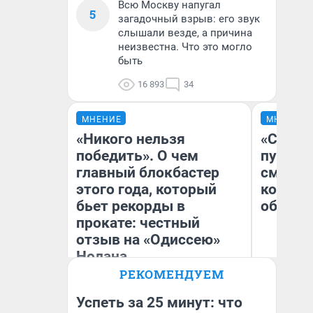
Всю Москву напугал
5
загадочный взрыв: его звук
слышали везде, а причина
неизвестна. Что это могло
быть
16 893
34
МНЕНИЕ
МНЕНИЕ
«Никого нельзя
«Спутал
победить». О чем
пургу».
главный блокбастер
смерте
этого года, который
которы
бьет рекорды в
обнару
прокате: честный
отзыв на «Одиссею»
Нолана
Ир
РЕКОМЕНДУЕМ
Гл
Стас Соколов
«Р
Эксперт
Во
Успеть за 25 минут: что