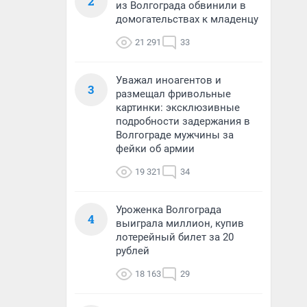
2
из Волгограда обвинили в
домогательствах к младенцу
21 291
33
Уважал иноагентов и
3
размещал фривольные
картинки: эксклюзивные
подробности задержания в
Волгограде мужчины за
фейки об армии
19 321
34
Уроженка Волгограда
4
выиграла миллион, купив
лотерейный билет за 20
рублей
18 163
29