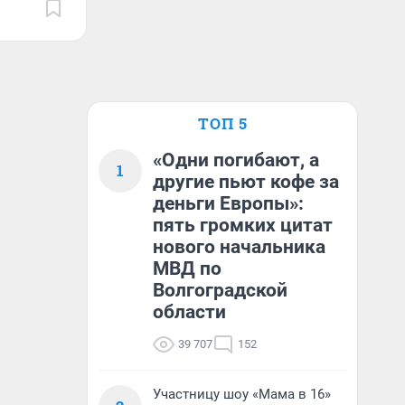
ТОП 5
«Одни погибают, а
1
другие пьют кофе за
деньги Европы»:
пять громких цитат
нового начальника
МВД по
Волгоградской
области
39 707
152
Участницу шоу «Мама в 16»