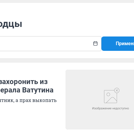
водцы
Примен
захоронить из
ерала Ватутина
тник, а прах выкопать