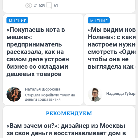
21 629
61
МНЕНИЕ
МНЕНИЕ
«Покупаешь кота в
«Мы видим нов
мешке»:
Нолана»: с каки
предприниматель
настроем нужн
рассказала, как на
смотреть «Одис
самом деле устроен
чтобы она не
бизнес со складами
выглядела как 
дешевых товаров
Наталья Шорохова
Надежда Губарь
Открыла кофейную точку на
деньги соцразвития
РЕКОМЕНДУЕМ
«Вам зачем он?»: дизайнер из Москвы
за свои деньги восстанавливает дом в