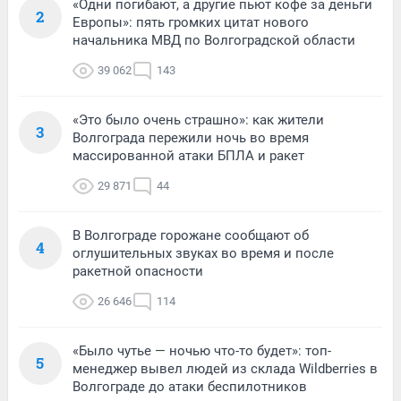
«Одни погибают, а другие пьют кофе за деньги
2
Европы»: пять громких цитат нового
начальника МВД по Волгоградской области
39 062
143
«Это было очень страшно»: как жители
3
Волгограда пережили ночь во время
массированной атаки БПЛА и ракет
29 871
44
В Волгограде горожане сообщают об
4
оглушительных звуках во время и после
ракетной опасности
26 646
114
«Было чутье — ночью что-то будет»: топ-
5
менеджер вывел людей из склада Wildberries в
Волгограде до атаки беспилотников