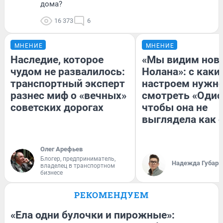
дома?
16 373
6
МНЕНИЕ
МНЕНИЕ
Наследие, которое
«Мы видим нов
чудом не развалилось:
Нолана»: с каки
транспортный эксперт
настроем нужн
разнес миф о «вечных»
смотреть «Одис
советских дорогах
чтобы она не
выглядела как 
Олег Арефьев
Блогер, предприниматель,
Надежда Губарь
владелец в транспортном
бизнесе
РЕКОМЕНДУЕМ
«Ела одни булочки и пирожные»: