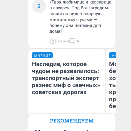
«Твоя любимица и красавица
5
в сахаре». Под Волгоградом
сняли на видео озорную
многоножку с усами —
почему она полезна для
дома?
16 519
6
МНЕНИЕ
МНЕНИЕ
Наследие, которое
Мой ба
чудом не развалилось:
береже
транспортный эксперт
хотела 
разнес миф о «вечных»
тысяч,
советских дорогах
кредит,
приеха
безопа
Олег Арефьев
РЕКОМЕНДУЕМ
Блогер, предприниматель,
Кс
владелец в транспортном
Ав
бизнесе