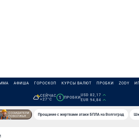
АММА
АФИША
ГОРОСКОП
КУРСЫ ВАЛЮТ
ПРОБКИ
ZODY
И
USD 82,17
СЕЙЧАС
1
ПРОБКИ
+27°C
EUR 94,84
Прощание с жертвами атаки БПЛА на Волгоград
Шк
И