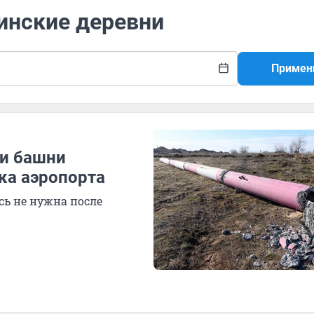
инские деревни
Примен
ли башни
ка аэропорта
сь не нужна после