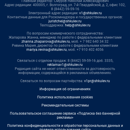
Главный редактор: Смуров Николай Александрович
Адрес редакции: 400005, г. Волгоград, ул. 7-й Гвардейской, д. 2, офис 102,
8 (8442) 59-59-16
Электронный адрес редакции:
v1@shkulev.ru
Контактные данные для Роскомнадзора и государственных органов:
juristchel@shkulev.ru
Техподдержка:
help@shkulev.ru
По вопросам коммерческого сотрудничества:
Жапарова Жанна, менеджер по работе с федеральными клиентами
zhanna.zhaparova@shkulev.ru
, моб. + 7 982 640 34 32
Ревина Мария, директор по работе с федеральными клиентами
mariya.revina@shkulev.ru
, моб. +7 910 402 4056
Связаться с отделом продаж: 8 (8442) 59-59-16 доб. 3335,
reklamav1@shkulev.ru
Редакция сайта не несет ответственности за достоверность
информации, содержащейся в рекламных объявлениях.
Связаться по вопросам партнёрства:
v1pr@shkulev.ru
Информация об ограничениях
Политика использования cookies
Рекомендательные системы
Пользовательское соглашение сервиса «Подписка без баннерной
рекламы»
Политика конфиденциальности и обработки персональных данных и
правила использования сайта