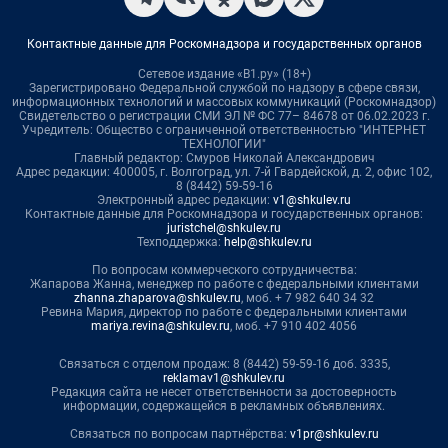
Контактные данные для Роскомнадзора и государственных органов
Сетевое издание «В1.ру» (18+)
Зарегистрировано Федеральной службой по надзору в сфере связи,
информационных технологий и массовых коммуникаций (Роскомнадзор)
Свидетельство о регистрации СМИ ЭЛ № ФС 77– 84678 от 06.02.2023 г.
Учредитель: Общество с ограниченной ответственностью "ИНТЕРНЕТ
ТЕХНОЛОГИИ"
Главный редактор: Смуров Николай Александрович
Адрес редакции: 400005, г. Волгоград, ул. 7-й Гвардейской, д. 2, офис 102,
8 (8442) 59-59-16
Электронный адрес редакции:
v1@shkulev.ru
Контактные данные для Роскомнадзора и государственных органов:
juristchel@shkulev.ru
Техподдержка:
help@shkulev.ru
По вопросам коммерческого сотрудничества:
Жапарова Жанна, менеджер по работе с федеральными клиентами
zhanna.zhaparova@shkulev.ru
, моб. + 7 982 640 34 32
Ревина Мария, директор по работе с федеральными клиентами
mariya.revina@shkulev.ru
, моб. +7 910 402 4056
Связаться с отделом продаж: 8 (8442) 59-59-16 доб. 3335,
reklamav1@shkulev.ru
Редакция сайта не несет ответственности за достоверность
информации, содержащейся в рекламных объявлениях.
Связаться по вопросам партнёрства:
v1pr@shkulev.ru