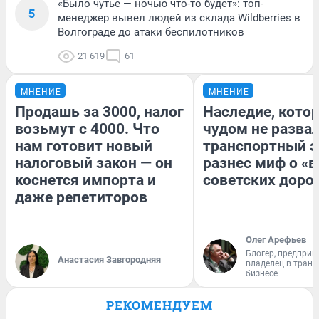
«Было чутье — ночью что-то будет»: топ-
5
менеджер вывел людей из склада Wildberries в
Волгограде до атаки беспилотников
21 619
61
МНЕНИЕ
МНЕНИЕ
Продашь за 3000, налог
Наследие, кото
возьмут с 4000. Что
чудом не разва
нам готовит новый
транспортный э
налоговый закон — он
разнес миф о «
коснется импорта и
советских доро
даже репетиторов
Олег Арефьев
Блогер, предприн
Анастасия Завгородняя
владелец в тран
бизнесе
РЕКОМЕНДУЕМ