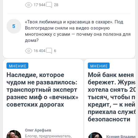
17 944
28
«Твоя любимица и красавица в сахаре». Под
5
Волгоградом сняли на видео озорную
многоножку с усами — почему она полезна для
дома?
16 404
6
МНЕНИЕ
МНЕНИЕ
Наследие, которое
Мой банк меня
чудом не развалилось:
бережет. Журн
транспортный эксперт
хотела снять 20
разнес миф о «вечных»
тысяч, чтобы п
советских дорогах
кредит, — к ней
приехала служб
безопасности
Олег Арефьев
Блогер, предприниматель,
Ксения Владими