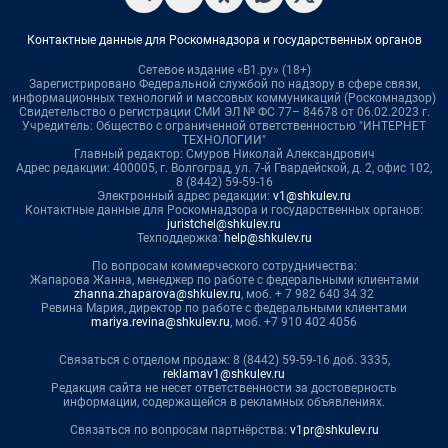
Контактные данные для Роскомнадзора и государственных органов
Сетевое издание «В1.ру» (18+)
Зарегистрировано Федеральной службой по надзору в сфере связи,
информационных технологий и массовых коммуникаций (Роскомнадзор)
Свидетельство о регистрации СМИ ЭЛ № ФС 77– 84678 от 06.02.2023 г.
Учредитель: Общество с ограниченной ответственностью "ИНТЕРНЕТ
ТЕХНОЛОГИИ"
Главный редактор: Смуров Николай Александрович
Адрес редакции: 400005, г. Волгоград, ул. 7-й Гвардейской, д. 2, офис 102,
8 (8442) 59-59-16
Электронный адрес редакции:
v1@shkulev.ru
Контактные данные для Роскомнадзора и государственных органов:
juristchel@shkulev.ru
Техподдержка:
help@shkulev.ru
По вопросам коммерческого сотрудничества:
Жапарова Жанна, менеджер по работе с федеральными клиентами
zhanna.zhaparova@shkulev.ru
, моб. + 7 982 640 34 32
Ревина Мария, директор по работе с федеральными клиентами
mariya.revina@shkulev.ru
, моб. +7 910 402 4056
Связаться с отделом продаж: 8 (8442) 59-59-16 доб. 3335,
reklamav1@shkulev.ru
Редакция сайта не несет ответственности за достоверность
информации, содержащейся в рекламных объявлениях.
Связаться по вопросам партнёрства:
v1pr@shkulev.ru