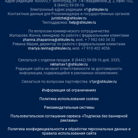
Адрес редакции: 400005, г. Волгоград, ул. 7-й Гвардейской, д. 2, офис 102,
8 (8442) 59-59-16
Электронный адрес редакции:
v1@shkulev.ru
Контактные данные для Роскомнадзора и государственных органов:
juristchel@shkulev.ru
Техподдержка:
help@shkulev.ru
По вопросам коммерческого сотрудничества:
Жапарова Жанна, менеджер по работе с федеральными клиентами
zhanna.zhaparova@shkulev.ru
, моб. + 7 982 640 34 32
Ревина Мария, директор по работе с федеральными клиентами
mariya.revina@shkulev.ru
, моб. +7 910 402 4056
Связаться с отделом продаж: 8 (8442) 59-59-16 доб. 3335,
reklamav1@shkulev.ru
Редакция сайта не несет ответственности за достоверность
информации, содержащейся в рекламных объявлениях.
Связаться по вопросам партнёрства:
v1pr@shkulev.ru
Информация об ограничениях
Политика использования cookies
Рекомендательные системы
Пользовательское соглашение сервиса «Подписка без баннерной
рекламы»
Политика конфиденциальности и обработки персональных данных и
правила использования сайта