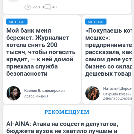
22 813
48
МНЕНИЕ
МНЕНИЕ
Мой банк меня
«Покупаешь кот
бережет. Журналист
мешке»:
хотела снять 200
предпринимате
тысяч, чтобы погасить
рассказала, как
кредит, — к ней домой
самом деле уст
приехала служба
бизнес со скла
безопасности
дешевых товар
Наталья Шорохо
Ксения Владимирская
Открыла кофейну
Автор мнения
деньги соцразви
РЕКОМЕНДУЕМ
AI-AINA: Атака на соцсети депутатов,
бюджета вузов не хватило лучшим и