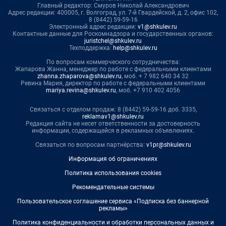
Главный редактор: Смуров Николай Александрович
Адрес редакции: 400005, г. Волгоград, ул. 7-й Гвардейской, д. 2, офис 102,
8 (8442) 59-59-16
Электронный адрес редакции:
v1@shkulev.ru
Контактные данные для Роскомнадзора и государственных органов:
juristchel@shkulev.ru
Техподдержка:
help@shkulev.ru
По вопросам коммерческого сотрудничества:
Жапарова Жанна, менеджер по работе с федеральными клиентами
zhanna.zhaparova@shkulev.ru
, моб. + 7 982 640 34 32
Ревина Мария, директор по работе с федеральными клиентами
mariya.revina@shkulev.ru
, моб. +7 910 402 4056
Связаться с отделом продаж: 8 (8442) 59-59-16 доб. 3335,
reklamav1@shkulev.ru
Редакция сайта не несет ответственности за достоверность
информации, содержащейся в рекламных объявлениях.
Связаться по вопросам партнёрства:
v1pr@shkulev.ru
Информация об ограничениях
Политика использования cookies
Рекомендательные системы
Пользовательское соглашение сервиса «Подписка без баннерной
рекламы»
Политика конфиденциальности и обработки персональных данных и