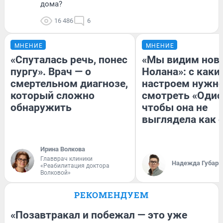
дома?
16 486
6
МНЕНИЕ
МНЕНИЕ
«Спуталась речь, понес
«Мы видим нов
пургу». Врач — о
Нолана»: с каки
смертельном диагнозе,
настроем нужн
который сложно
смотреть «Одис
обнаружить
чтобы она не
выглядела как 
Ирина Волкова
Главврач клиники
Надежда Губарь
«Реабилитация доктора
Волковой»
РЕКОМЕНДУЕМ
«Позавтракал и побежал — это уже