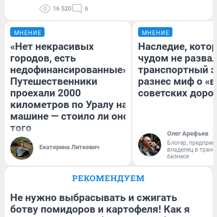
16 520
6
МНЕНИЕ
МНЕНИЕ
«Нет некрасивых
Наследие, кото
городов, есть
чудом не разва
недофинансированные».
транспортный э
Путешественники
разнес миф о «
проехали 2000
советских доро
километров по Уралу на
машине — стоило ли оно
того
Олег Арефьев
Блогер, предприн
Екатерина Литкевич
владелец в тран
бизнесе
РЕКОМЕНДУЕМ
Не нужно выбрасывать и сжигать
ботву помидоров и картофеля! Как я