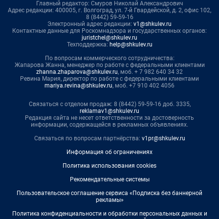
Главный редактор: Смуров Николай Александрович
Адрес редакции: 400005, г. Волгоград, ул. 7-й Гвардейской, д. 2, офис 102,
8 (8442) 59-59-16
Электронный адрес редакции:
v1@shkulev.ru
Контактные данные для Роскомнадзора и государственных органов:
juristchel@shkulev.ru
Техподдержка:
help@shkulev.ru
По вопросам коммерческого сотрудничества:
Жапарова Жанна, менеджер по работе с федеральными клиентами
zhanna.zhaparova@shkulev.ru
, моб. + 7 982 640 34 32
Ревина Мария, директор по работе с федеральными клиентами
mariya.revina@shkulev.ru
, моб. +7 910 402 4056
Связаться с отделом продаж: 8 (8442) 59-59-16 доб. 3335,
reklamav1@shkulev.ru
Редакция сайта не несет ответственности за достоверность
информации, содержащейся в рекламных объявлениях.
Связаться по вопросам партнёрства:
v1pr@shkulev.ru
Информация об ограничениях
Политика использования cookies
Рекомендательные системы
Пользовательское соглашение сервиса «Подписка без баннерной
рекламы»
Политика конфиденциальности и обработки персональных данных и