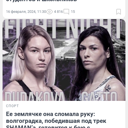
16 февраля, 2024, 11:30
4 816
15
СПОРТ
Ее землячке она сломала руку:
волгоградка, победившая под трек
SHAMAN’a, готовится к бою с