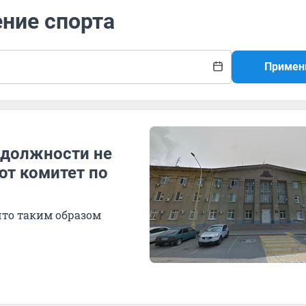
ение спорта
Примен
й должности не
ют комитет по
что таким образом