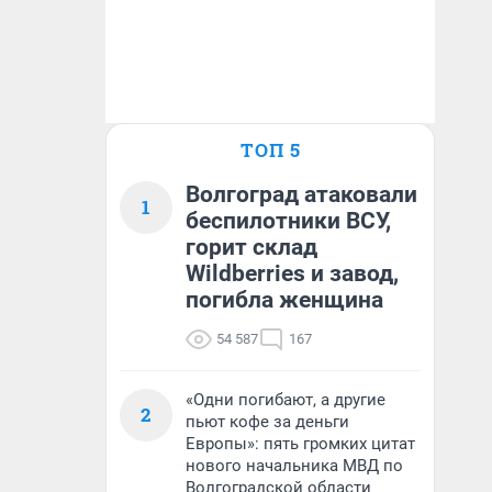
ТОП 5
Волгоград атаковали
1
беспилотники ВСУ,
горит склад
Wildberries и завод,
погибла женщина
54 587
167
«Одни погибают, а другие
2
пьют кофе за деньги
Европы»: пять громких цитат
нового начальника МВД по
Волгоградской области