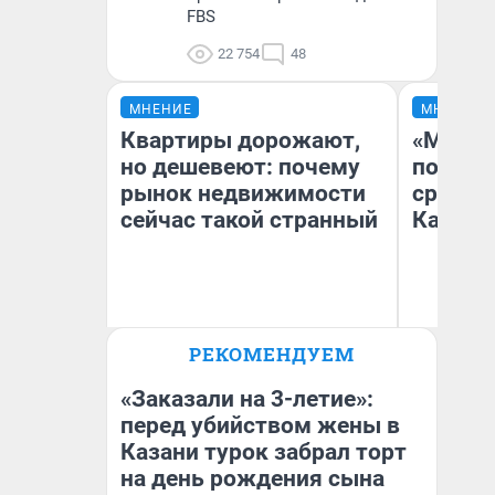
FBS
22 754
48
МНЕНИЕ
МНЕНИЕ
Квартиры дорожают,
«Машин
но дешевеют: почему
полете
рынок недвижимости
сравни
сейчас такой странный
Казахс
РЕКОМЕНДУЕМ
Екатерина Торопова
Ан
директор агентства
недвижимости
«Заказали на 3-летие»:
перед убийством жены в
Казани турок забрал торт
на день рождения сына