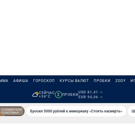
АММА
АФИША
ГОРОСКОП
КУРСЫ ВАЛЮТ
ПРОБКИ
ZODY
И
USD 81,41
СЕЙЧАС
2
ПРОБКИ
+34°C
EUR 94,06
Бросил 5000 рублей к мемориалу «Стоять насмерть»
Ш