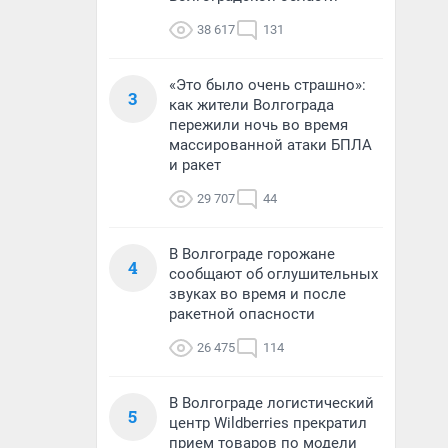
38 617
131
«Это было очень страшно»:
3
как жители Волгограда
пережили ночь во время
массированной атаки БПЛА
и ракет
29 707
44
В Волгограде горожане
4
сообщают об оглушительных
звуках во время и после
ракетной опасности
26 475
114
В Волгограде логистический
5
центр Wildberries прекратил
прием товаров по модели