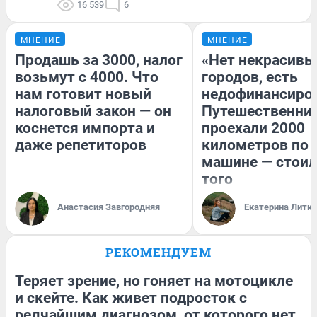
16 539
6
МНЕНИЕ
МНЕНИЕ
Продашь за 3000, налог
«Нет некрасивы
возьмут с 4000. Что
городов, есть
нам готовит новый
недофинансиро
налоговый закон — он
Путешественни
коснется импорта и
проехали 2000
даже репетиторов
километров по 
машине — стоил
того
Анастасия Завгородняя
Екатерина Литк
РЕКОМЕНДУЕМ
Теряет зрение, но гоняет на мотоцикле
и скейте. Как живет подросток с
редчайшим диагнозом, от которого нет