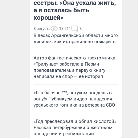
сестры: «Она уехала жить,
а я осталась быть
хорошей»
8 августа
18 711
8
В лесах Архангельской области много
лисичек: как их правильно пожарить
Автор фантастического трехтомника
«Трилунье» работала в Перми
преподавателем, а первую книгу
написала на спор — ее история
«Я тебя счас ***, петухом поедешь в
зону!» Публикуем видео нападения
уральского гопника на ветерана СВО
«Год преследовал и облил кислотой».
Рассказ петербурженки о жестоком
нападении и реабилитации