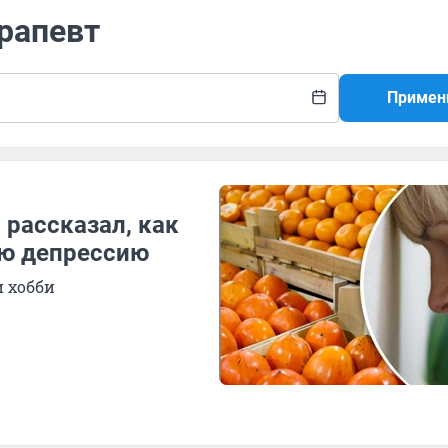
ерапевт
Примен
 рассказал, как
ю депрессию
и хобби