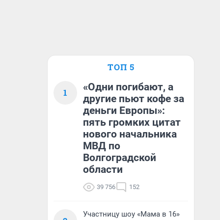
ТОП 5
«Одни погибают, а
1
другие пьют кофе за
деньги Европы»:
пять громких цитат
нового начальника
МВД по
Волгоградской
области
39 756
152
Участницу шоу «Мама в 16»