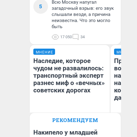
Всю Москву напугал
5
загадочный взрыв: его звук
слышали везде, а причина
неизвестна. Что это могло
быть
17 050
34
МНЕНИЕ
МНЕНИЕ
Наследие, которое
Продаш
чудом не развалилось:
возьмут
транспортный эксперт
нам го
разнес миф о «вечных»
налого
советских дорогах
коснет
даже р
Олег Арефьев
РЕКОМЕНДУЕМ
Блогер, предприниматель,
Ан
владелец в транспортном
бизнесе
Накипело у младшей