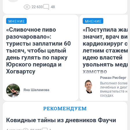
22 633
48
МНЕНИЕ
МНЕНИЕ
«Сливочное пиво
«Поступила жал
разочаровало»:
значит, врач ви
туристы заплатили 60
кардиохирург с 
тысяч, чтобы целый
летним стажем 
день гулять по парку
идею властей
Юрского периода и
увольнять меди
Хогвартсу
хамство
Роман Рисберг
Выполнил более 
лечебных и диагн
Яна Шаламова
вмешательств на 
сосудах.
РЕКОМЕНДУЕМ
Ковидные тайны из дневников Фаучи