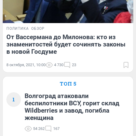
ПОЛИТИКА
ОБЗОР
От Вассермана до Милонова: кто из
знаменитостей будет сочинять законы
в новой Госдуме
8 октября, 2021, 10:00
4 730
23
ТОП 5
Волгоград атаковали
1
беспилотники ВСУ, горит склад
Wildberries и завод, погибла
женщина
54 262
167