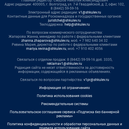
Главный редактор: Смуров Николай Александрович
Адрес редакции: 400005, г. Волгоград, ул. 7-й Гвардейской, д. 2, офис 102,
8 (8442) 59-59-16
Электронный адрес редакции:
v1@shkulev.ru
Контактные данные для Роскомнадзора и государственных органов:
juristchel@shkulev.ru
Техподдержка:
help@shkulev.ru
По вопросам коммерческого сотрудничества:
Жапарова Жанна, менеджер по работе с федеральными клиентами
zhanna.zhaparova@shkulev.ru
, моб. + 7 982 640 34 32
Ревина Мария, директор по работе с федеральными клиентами
mariya.revina@shkulev.ru
, моб. +7 910 402 4056
Связаться с отделом продаж: 8 (8442) 59-59-16 доб. 3335,
reklamav1@shkulev.ru
Редакция сайта не несет ответственности за достоверность
информации, содержащейся в рекламных объявлениях.
Связаться по вопросам партнёрства:
v1pr@shkulev.ru
Информация об ограничениях
Политика использования cookies
Рекомендательные системы
Пользовательское соглашение сервиса «Подписка без баннерной
рекламы»
Политика конфиденциальности и обработки персональных данных и
правила использования сайта