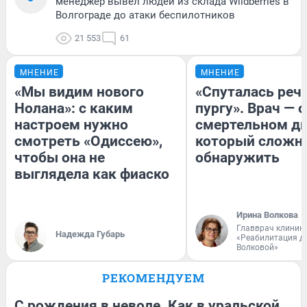
менеджер вывел людей из склада Wildberries в
Волгограде до атаки беспилотников
21 553
61
МНЕНИЕ
МНЕНИЕ
«Мы видим нового
«Спуталась речь
Нолана»: с каким
пургу». Врач — о
настроем нужно
смертельном ди
смотреть «Одиссею»,
который сложн
чтобы она не
обнаружить
выглядела как фиаско
Ирина Волкова
Главврач клиник
Надежда Губарь
«Реабилитация д
Волковой»
РЕКОМЕНДУЕМ
С рождения в неволе. Как в уральской