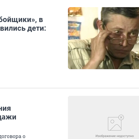
бойщики», в
вились дети:
ния
дажи
договора о