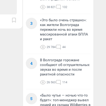
38 821
132
«Это было очень страшно»:
3
как жители Волгограда
пережили ночь во время
массированной атаки БПЛА
и ракет
29 784
44
В Волгограде горожане
4
сообщают об оглушительных
звуках во время и после
ракетной опасности
26 563
114
«Было чутье — ночью что-то
5
будет»: топ-менеджер вывел
людей из склада Wildberries в