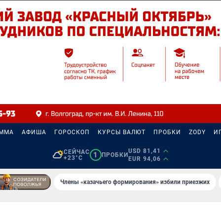
АММА
АФИША
ГОРОСКОП
КУРСЫ ВАЛЮТ
ПРОБКИ
ZODY
И
USD 81,41
СЕЙЧАС
1
ПРОБКИ
+23°C
EUR 94,06
Члены «казачьего формирования» избили приезжих