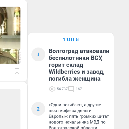
ТОП 5
Волгоград атаковали
1
беспилотники ВСУ,
горит склад
Wildberries и завод,
погибла женщина
54 737
167
«Одни погибают, а другие
2
пьют кофе за деньги
Европы»: пять громких цитат
нового начальника МВД по
Волгоградской области