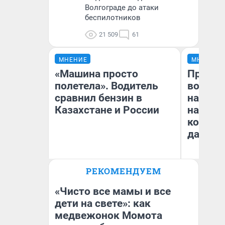
Волгограде до атаки
беспилотников
21 509
61
МНЕНИЕ
МНЕНИЕ
«Машина просто
Продаш
полетела». Водитель
возьмут
сравнил бензин в
нам го
Казахстане и России
налого
коснет
даже р
РЕКОМЕНДУЕМ
Анатолий Кузнецов
Ан
«Чисто все мамы и все
дети на свете»: как
медвежонок Момота