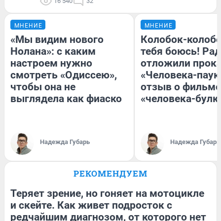
16 540
32
МНЕНИЕ
МНЕНИЕ
«Мы видим нового
Колобок-колобо
Нолана»: с каким
тебя боюсь! Рад
настроем нужно
отложили прок
смотреть «Одиссею»,
«Человека-паук
чтобы она не
отзыв о фильме
выглядела как фиаско
«человека-булк
Надежда Губарь
Надежда Губарь
РЕКОМЕНДУЕМ
Теряет зрение, но гоняет на мотоцикле
и скейте. Как живет подросток с
редчайшим диагнозом, от которого нет