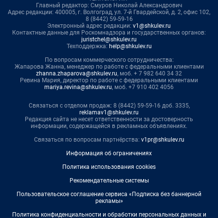
Главный редактор: Смуров Николай Александрович
Адрес редакции: 400005, г. Волгоград, ул. 7-й Гвардейской, д. 2, офис 102,
8 (8442) 59-59-16
Электронный адрес редакции:
v1@shkulev.ru
Контактные данные для Роскомнадзора и государственных органов:
juristchel@shkulev.ru
Техподдержка:
help@shkulev.ru
По вопросам коммерческого сотрудничества:
Жапарова Жанна, менеджер по работе с федеральными клиентами
zhanna.zhaparova@shkulev.ru
, моб. + 7 982 640 34 32
Ревина Мария, директор по работе с федеральными клиентами
mariya.revina@shkulev.ru
, моб. +7 910 402 4056
Связаться с отделом продаж: 8 (8442) 59-59-16 доб. 3335,
reklamav1@shkulev.ru
Редакция сайта не несет ответственности за достоверность
информации, содержащейся в рекламных объявлениях.
Связаться по вопросам партнёрства:
v1pr@shkulev.ru
Информация об ограничениях
Политика использования cookies
Рекомендательные системы
Пользовательское соглашение сервиса «Подписка без баннерной
рекламы»
Политика конфиденциальности и обработки персональных данных и