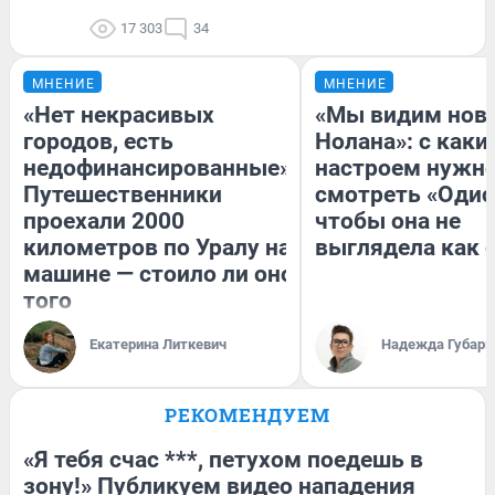
17 303
34
МНЕНИЕ
МНЕНИЕ
«Нет некрасивых
«Мы видим нов
городов, есть
Нолана»: с каки
недофинансированные».
настроем нужн
Путешественники
смотреть «Одис
проехали 2000
чтобы она не
километров по Уралу на
выглядела как 
машине — стоило ли оно
того
Екатерина Литкевич
Надежда Губарь
РЕКОМЕНДУЕМ
«Я тебя счас ***, петухом поедешь в
зону!» Публикуем видео нападения