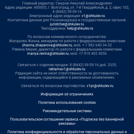
Главный редактор: Смуров Николай Александрович
Адрес редакции: 400005, г. Волгоград, ул. 7-й Гвардейской, д. 2, офис 102,
8 (8442) 59-59-16
Электронный адрес редакции:
v1@shkulev.ru
Контактные данные для Роскомнадзора и государственных органов:
juristchel@shkulev.ru
Техподдержка:
help@shkulev.ru
По вопросам коммерческого сотрудничества:
Жапарова Жанна, менеджер по работе с федеральными клиентами
zhanna.zhaparova@shkulev.ru
, моб. + 7 982 640 34 32
Ревина Мария, директор по работе с федеральными клиентами
mariya.revina@shkulev.ru
, моб. +7 910 402 4056
Связаться с отделом продаж: 8 (8442) 59-59-16 доб. 3335,
reklamav1@shkulev.ru
Редакция сайта не несет ответственности за достоверность
информации, содержащейся в рекламных объявлениях.
Связаться по вопросам партнёрства:
v1pr@shkulev.ru
Информация об ограничениях
Политика использования cookies
Рекомендательные системы
Пользовательское соглашение сервиса «Подписка без баннерной
рекламы»
Политика конфиденциальности и обработки персональных данных и