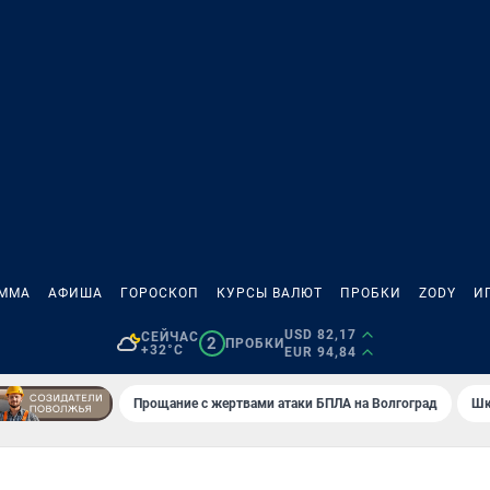
АММА
АФИША
ГОРОСКОП
КУРСЫ ВАЛЮТ
ПРОБКИ
ZODY
И
USD 82,17
СЕЙЧАС
2
ПРОБКИ
+32°C
EUR 94,84
Прощание с жертвами атаки БПЛА на Волгоград
Шк