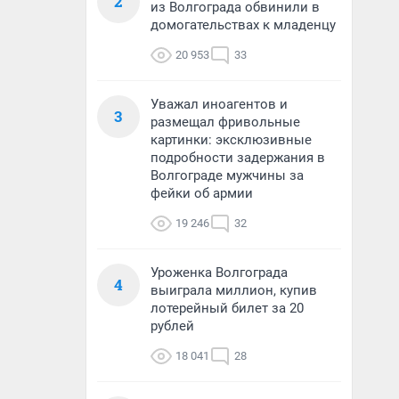
2
из Волгограда обвинили в
домогательствах к младенцу
20 953
33
Уважал иноагентов и
3
размещал фривольные
картинки: эксклюзивные
подробности задержания в
Волгограде мужчины за
фейки об армии
19 246
32
Уроженка Волгограда
4
выиграла миллион, купив
лотерейный билет за 20
рублей
18 041
28