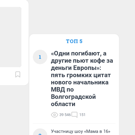
ТОП 5
«Одни погибают, а
1
другие пьют кофе за
деньги Европы»:
пять громких цитат
нового начальника
МВД по
Волгоградской
области
39 546
151
Участницу шоу «Мама в 16»