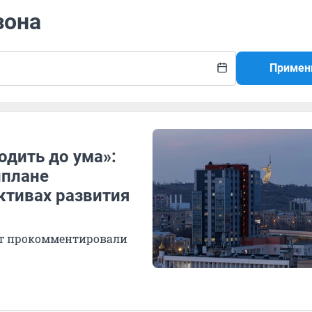
зона
Примен
одить до ума»:
нплане
ктивах развития
т прокомментировали