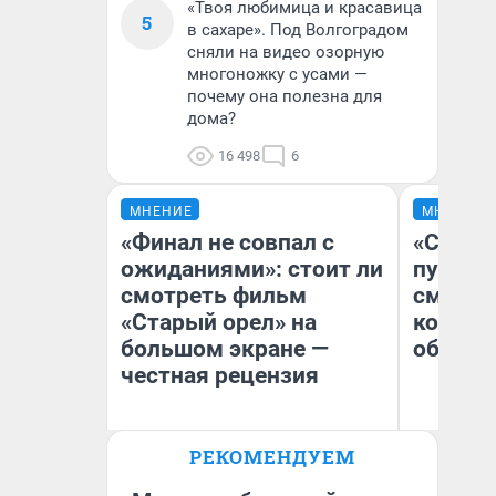
«Твоя любимица и красавица
5
в сахаре». Под Волгоградом
сняли на видео озорную
многоножку с усами —
почему она полезна для
дома?
16 498
6
МНЕНИЕ
МНЕНИЕ
«Финал не совпал с
«Спутал
ожиданиями»: стоит ли
пургу».
смотреть фильм
смерте
«Старый орел» на
которы
большом экране —
обнару
честная рецензия
Ир
РЕКОМЕНДУЕМ
Гл
Надежда Губарь
«Р
Во