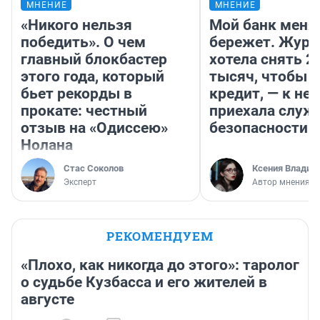
МНЕНИЕ
МНЕНИЕ
«Никого нельзя
Мой банк меня
победить». О чем
бережет. Журн
главный блокбастер
хотела снять 2
этого года, который
тысяч, чтобы п
бьет рекорды в
кредит, — к не
прокате: честный
приехала служ
отзыв на «Одиссею»
безопасности
Нолана
Стас Соколов
Ксения Владим
Эксперт
Автор мнения
РЕКОМЕНДУЕМ
«Плохо, как никогда до этого»: таролог
о судьбе Кузбасса и его жителей в
августе