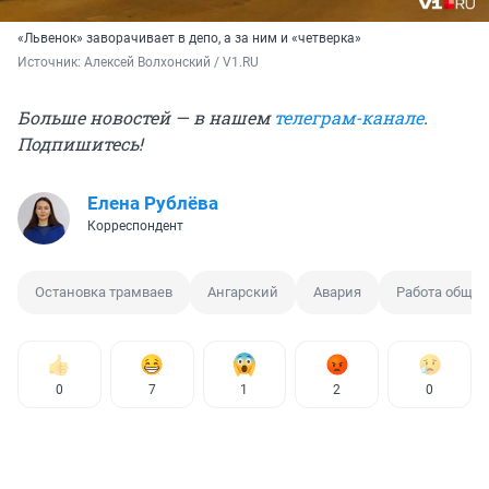
«Львенок» заворачивает в депо, а за ним и «четверка»
Источник: 
Алексей Волхонский / V1.RU
Больше новостей — в нашем
телеграм-канале
.
Подпишитесь!
Елена Рублёва
Корреспондент
Остановка трамваев
Ангарский
Авария
Работа общес
0
7
1
2
0