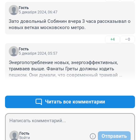
Гость
5 декабря 2024, 06:47
Зато довольный Собянин вчера 3 часа рассказывал о 
новых ветках московского метро.
+4
–0
Гость
5 декабря 2024, 05:57
Энергопотребление новых, энергоэффективных, 
трамваев выше. Фанаты Греты должны ходить 
пешком. Они думали, что современный трамвай 
питается от батарейки АА, современный автомобиль 
+4
–1
имеет низкий расход топлива, электромобиль 
экологически чист, а гибрид безопасен для здоровья. 
Вот, что значит уменьшение часов физики в школе.
Читать все комментарии
Гость
Отправить
Войти