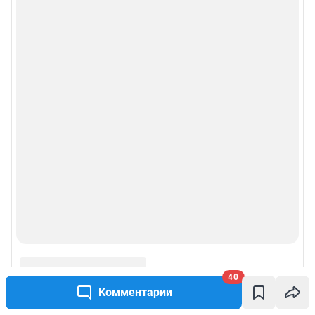
Информация об ограничениях
Политика использования cookies
Рекомендательные системы
Пользовательское соглашение сервиса «Подписка без баннерной
рекламы»
Политика конфиденциальности и обработки персональных данных и
правила использования сайта
© ООО «Сеть городских порталов»
© ООО «Интернет Технологии»
40
Комментарии