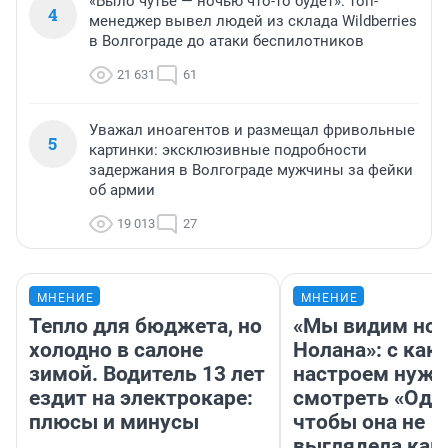
«Было чутье — ночью что-то будет»: топ-
4
менеджер вывел людей из склада Wildberries
в Волгограде до атаки беспилотников
21 631
61
Уважал иноагентов и размещал фривольные
5
картинки: эксклюзивные подробности
задержания в Волгограде мужчины за фейки
об армии
19 013
27
МНЕНИЕ
МНЕНИЕ
Тепло для бюджета, но
«Мы видим нов
холодно в салоне
Нолана»: с как
зимой. Водитель 13 лет
настроем нужн
ездит на электрокаре:
смотреть «Оди
плюсы и минусы
чтобы она не
выглядела как