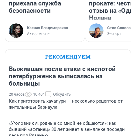
приехала служба
прокате: честн
безопасности
отзыв на «Оди
Нолана
Ксения Владимирская
Стас Соколов
Автор мнения
Эксперт
РЕКОМЕНДУЕМ
Выжившая после атаки с кислотой
петербурженка выписалась из
больницы
20 часов
10 404
Обсудить
Как приготовить хачапури — несколько рецептов от
жительницы Барнаула
«Уголовник я, родные со мной не общаются»: как
бывший «афганец» 30 лет живет в землянке посреди
леса под Рязанью