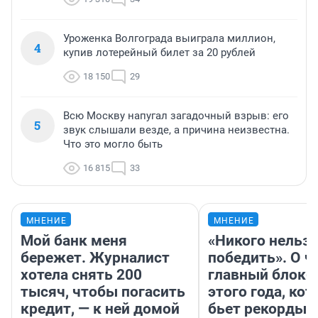
Уроженка Волгограда выиграла миллион,
4
купив лотерейный билет за 20 рублей
18 150
29
Всю Москву напугал загадочный взрыв: его
5
звук слышали везде, а причина неизвестна.
Что это могло быть
16 815
33
МНЕНИЕ
МНЕНИЕ
Мой банк меня
«Никого нельз
бережет. Журналист
победить». О ч
хотела снять 200
главный блокб
тысяч, чтобы погасить
этого года, ко
кредит, — к ней домой
бьет рекорды 