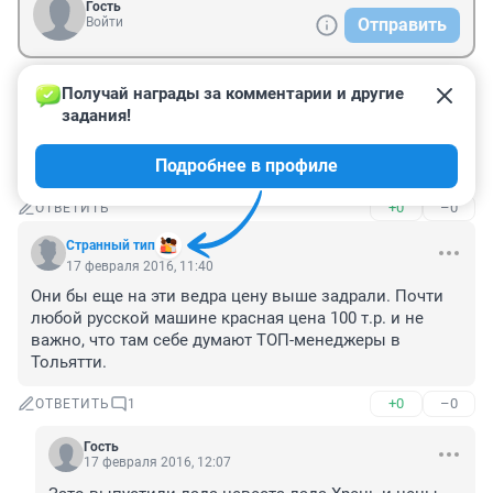
Гость
Войти
Отправить
Получай награды за комментарии и другие 
Гость
17 февраля 2016, 13:41
задания!
тоже думаю пересесть! лучше раз в год отдыхать буду 
Подробнее в профиле
ездить)))
+0
–0
ОТВЕТИТЬ
Странный тип
17 февраля 2016, 11:40
Они бы еще на эти ведра цену выше задрали. Почти 
любой русской машине красная цена 100 т.р. и не 
важно, что там себе думают ТОП-менеджеры в 
Тольятти.
+0
–0
ОТВЕТИТЬ
1
Гость
17 февраля 2016, 12:07