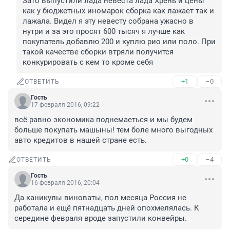
Зато выпустили лада невеста лада Хрень и цены 
как у бюджетных иномарок сборка как лажает так и 
лажала. Видел я эту невесту собрана ужасно в 
нутри и за это просят 600 тысяч я лучше как 
покупатель добавлю 200 и куплю рио или поло. При 
такой качестве сборки втряли получится 
конкурировать с кем то кроме себя
+1
–0
ОТВЕТИТЬ
Гость
17 февраля 2016, 09:22
всё равно экономика поднемаеться и мы будем 
больше покупать машыны! тем боле много выгодных 
авто кредитов в нашей стране есть.
+0
–4
ОТВЕТИТЬ
Гость
16 февраля 2016, 20:04
Да каникулы виноваты, пол месяца Россия не 
работала и ещё пятнадцать дней опохмелялась. К 
середине февраля вроде запустили конвейры.