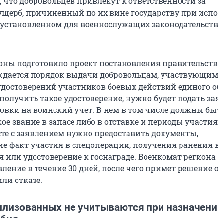
, что добровольцев привлекут к ответственности за
щерб, причиненный по их вине государству при исп
в установленном для военнослужащих законодательст
ны подготовило проект постановления правительств
дается порядок выдачи добровольцам, участвующим
удостоверений участников боевых действий единого о
получить такое удостоверение, нужно будет подать з
новки на воинский учет. В нем в том числе должны бы
ое звание в запасе либо в отставке и периоды участия
сте с заявлением нужно предоставить документы,
 факт участия в спецоперации, получения ранения в
я или удостоверение к госнаграде. Военкомат региона
ление в течение 30 дней, после чего примет решение 
ли отказе.
лизованных не учитываются при назначени