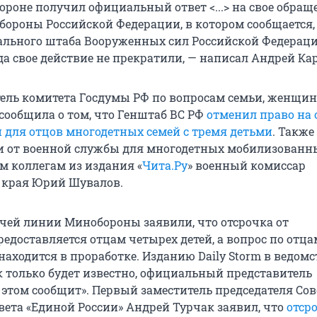
ороне получил официальный ответ <...> на свое обращ
бороны Российской Федерации, в котором сообщается,
ального штаба Вооруженных сил Российской Федераци
да свое действие не прекратили, — написал Андрей Ка
тель комитета Госдумы РФ по вопросам семьи, женщин
сообщила о том, что Генштаб ВС РФ
отменил право на 
 для отцов многодетных семей с тремя детьми
. Также
и от военной службы для многодетных мобилизованн
м коллегам из издания «
Чита.Ру
» военный комиссар
 края Юрий Шувалов.
ячей линии Минобороны заявили, что отсрочка от
едоставляется отцам четырех детей, а вопрос по отца
находится в проработке. Изданию Daily Storm в ведомс
ак только будет известно, официальный представитель
этом сообщит». Первый заместитель председателя Сов
овета «Единой России» Андрей Турчак заявил, что
отср