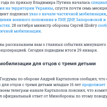
2 года по приказу Владимира Путина началась
специа
ия на территории Украины
, спустя почти семь месяцев
идент подписал
указ о начале частичной мобилизации
едении военного положения в ЛНР, ДНР, Запорожской и
астях
. 28 октября министр обороны Сергей Шойгу
сооб
тичной мобилизации
.
ы рассказываем вам о главных событиях минувшего 
пецоперацией. Сегодня подводим итоги 29 января.
 мобилизации для отцов с тремя детьми
 Госдумы по обороне Андрей Картаполов сообщил, что 
 для отцов с тремя детьми младше 16 лет
продолжает
 своем телеграм-канале Картаполов пояснил, что комит
л официальный ответ от Минобороны по этому поводу