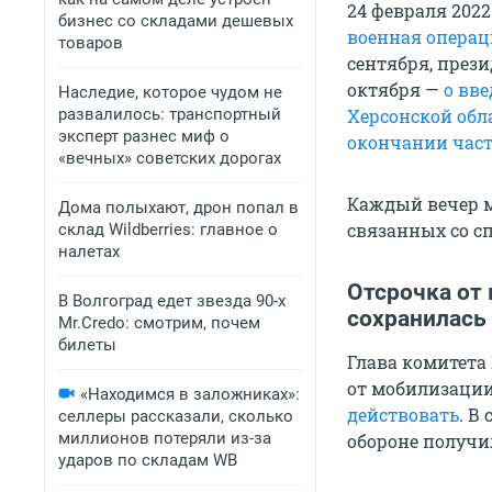
24 февраля 202
бизнес со складами дешевых
военная операц
товаров
сентября, през
октября —
о вв
Наследие, которое чудом не
развалилось: транспортный
Херсонской обл
эксперт разнес миф о
окончании час
«вечных» советских дорогах
Каждый вечер м
Дома полыхают, дрон попал в
связанных со с
склад Wildberries: главное о
налетах
Отсрочка от
В Волгоград едет звезда 90-х
сохранилась
Mr.Credo: смотрим, почем
билеты
Глава комитета
от мобилизации
«Находимся в заложниках»:
действовать
. В
селлеры рассказали, сколько
миллионов потеряли из-за
обороне получи
ударов по складам WB