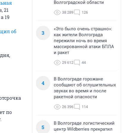
Волгоградской области
льная
, 21
38 289
126
, а 19
«Это было очень страшно»:
щил об
3
как жители Волгограда
пережили ночь во время
массированной атаки БПЛА
и ракет
дня,
29 612
44
В Волгограде горожане
4
сообщают об оглушительных
звуках во время и после
ракетной опасности
отсрочка
26 396
114
ет по
.
В Волгограде логистический
5
центр Wildberries прекратил