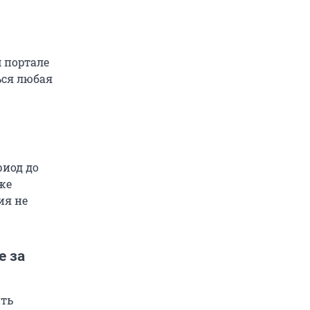
 портале
ься любая
риод до
же
ия не
е за
ить