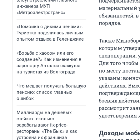
злоупотреблении главного
подчеркивается
инженера МУП
материальный у
«Метроэлектротранс»
обязанностей, 
порядке.
«Помойка с дикими ценами».
Туристка поделилась личным
опытом отдыха в Геленджике
Также Миноборо
которым утверж
«Борьба с хаосом или его
спецоперации, 
создание?» Как изменения в
Для того чтобы 
аэропорту Антальи скажутся
по месту поста
на туристах из Волгограда
указаны: воинск
действиях. Вме
Что мешает получать большую
пенсию: список главных
подтверждающие
ошибок
боевых действи
рассмотрит заяв
Миллиарды на дешевых
удостоверения и
стейках: сколько
зарабатывают fix-price-
рестораны «The Бык» и как
Доходы моби
устроена их франшиза