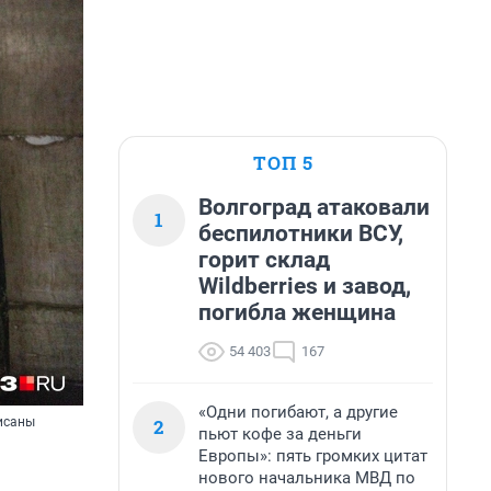
ТОП 5
Волгоград атаковали
1
беспилотники ВСУ,
горит склад
Wildberries и завод,
погибла женщина
54 403
167
«Одни погибают, а другие
2
исаны
пьют кофе за деньги
Европы»: пять громких цитат
нового начальника МВД по