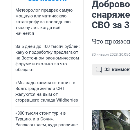
Доброво
Метеоролог предрек самую
снаряжен
мощную климатическую
катастрофу за последнюю
СВО за 3
тысячу лет: когда всё
начнется
Что произош
За 5 дней до 100 тысяч рублей:
какую подработку предлагают
30 января 2023, 20:05
на Восточном экономическом
форуме и сколько за что
33
коммен
обещают
«Мы задыхаемся от вони»: в
Волгограде жители СНТ
жалуются на дым от
сгоревшего склада Wildberries
«300 тысяч стоит тур и в
Турцию, и в Сочи».
Рассказываем, куда россияне