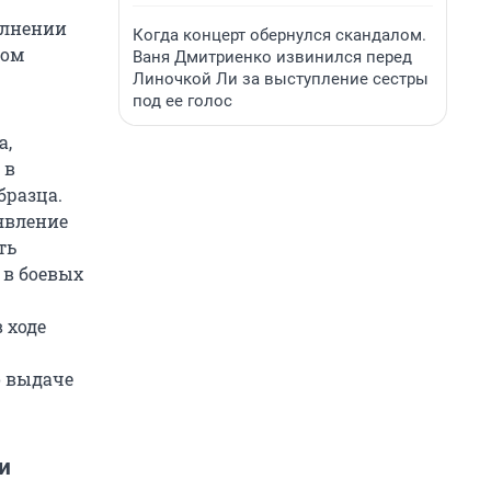
олнении
Когда концерт обернулся скандалом.
вом
Ваня Дмитриенко извинился перед
Линочкой Ли за выступление сестры
под ее голос
а,
 в
бразца.
аявление
ть
 в боевых
 ходе
о выдаче
и