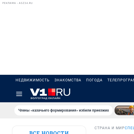
РЕКЛАМА • ASZ34.RU
НЕДВИЖИМОСТЬ
ЗНАКОМСТВА
ПОГОДА
ТЕЛЕПРОГР
Члены «казачьего формирования» избили приезжих
СТРАНА И МИР
СПЕ
ВСЕ НОВОСТИ