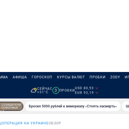
АММА
АФИША
ГОРОСКОП
КУРСЫ ВАЛЮТ
ПРОБКИ
ZODY
И
USD 80,93
СЕЙЧАС
3
ПРОБКИ
+31°C
EUR 93,19
Бросил 5000 рублей к мемориалу «Стоять насмерть»
Ш
ЦОПЕРАЦИЯ НА УКРАИНЕ
ОБЗОР