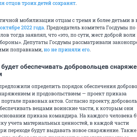
я отцов троих детей сохранят
.
стичной мобилизации отцам с тремя и более детьми в 
 октябре 2022 года
. Председатель комитета Госдумы по
ов тогда заявлял, что «это, по сути, жест доброй воли
бороны». Депутаты Госдумы рассматривали законопро
ими поправками,
но не приняли его
.
будет обеспечивать добровольцев снаряже
м
редложили определить порядок обеспечения добров
наряжением и продовольствием — проект приказа
 портале правовых актов. Согласно проекту, добровол
беспечивать вещами воинские части, к которым они
основании приказа командира. На каждого человека б
чку учета материальных ценностей, в каждой части
ри переходе будут выдавать новое снаряжение. Также