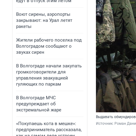
едут в отпуск этим летом
Воют сирены, аэропорты
закрывают: на Урал летят
ракеты
Жители рабочего поселка под
Волгоградом сообщают о
звуках сирен
В Волгограде начали закупать
громкоговорители для
управления эвакуацией
гуляющих по паркам
В Волгограде МЧС
предупреждает об
экстремальной жаре
Выдавать обмундирова
«Покупаешь кота в мешке»:
Источник: 
Роман Данил
предприниматель рассказала,
как на самом деле устроен