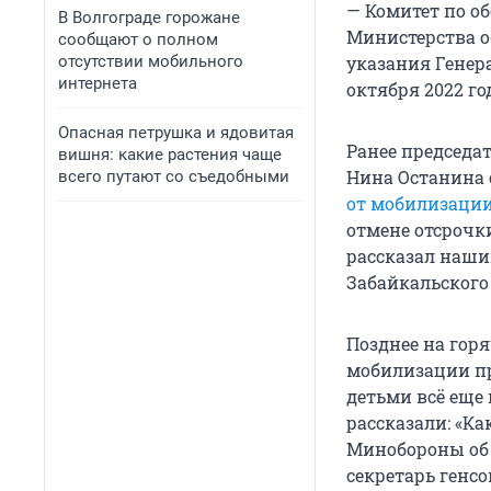
— Комитет по об
В Волгограде горожане
Министерства о
сообщают о полном
отсутствии мобильного
указания Генер
интернета
октября 2022 го
Опасная петрушка и ядовитая
Ранее председа
вишня: какие растения чаще
Нина Останина 
всего путают со съедобными
от мобилизации
отмене отсрочк
рассказал наши
Забайкальского
Позднее на гор
мобилизации пр
детьми всё еще 
рассказали: «К
Минобороны об 
секретарь генс