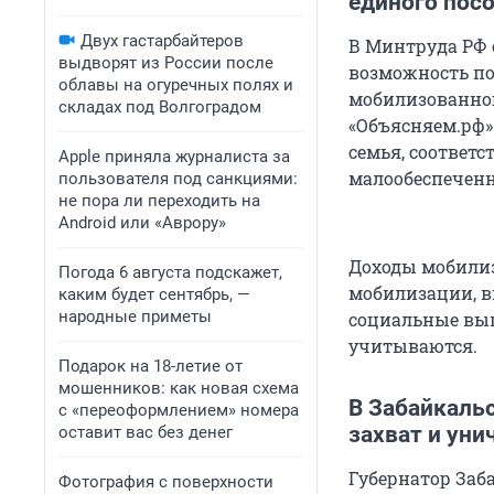
единого пос
Двух гастарбайтеров
В Минтруда РФ 
выдворят из России после
возможность по
облавы на огуречных полях и
мобилизованног
складах под Волгоградом
«Объясняем.рф»
семья, соответ
Apple приняла журналиста за
малообеспеченн
пользователя под санкциями:
не пора ли переходить на
Android или «Аврору»
Доходы мобилиз
Погода 6 августа подскажет,
мобилизации, в
каким будет сентябрь, —
народные приметы
социальные вып
учитываются.
Подарок на 18-летие от
мошенников: как новая схема
В Забайкаль
с «переоформлением» номера
захват и ун
оставит вас без денег
Губернатор Заб
Фотография с поверхности