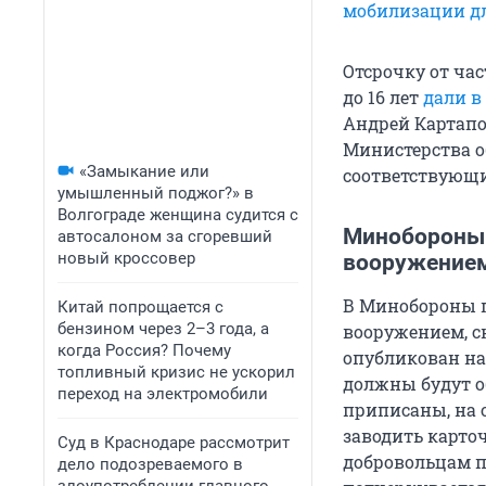
мобилизации дл
Отсрочку от ча
до 16 лет
дали в
Андрей Картапол
Министерства о
«Замыкание или
соответствующ
умышленный поджог?» в
Волгограде женщина судится с
Минобороны 
автосалоном за сгоревший
новый кроссовер
вооружение
В Минобороны п
Китай попрощается с
бензином через 2–3 года, а
вооружением, с
когда Россия? Почему
опубликован на
топливный кризис не ускорил
должны будут о
переход на электромобили
приписаны, на 
заводить карто
Суд в Краснодаре рассмотрит
добровольцам п
дело подозреваемого в