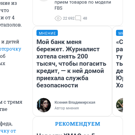
прием товаров по модели
ение из
FBS
 что
и от 4
22 692
48
ртаполов.
МНЕНИЕ
МНЕНИ
Мой банк меня
«Слив
 и детей
бережет. Журналист
разоч
отсрочку
хотела снять 200
турис
 об
тысяч, чтобы погасить
тысяч
ых
кредит, — к ней домой
день 
приехала служба
Юрско
безопасности
Хогва
м с тремя
Ксения Владимирская
тве
Автор мнения
РЕКОМЕНДУЕМ
феда,
очку от