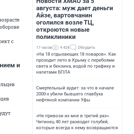
Новости ХМАО за 5
августа: муж дает деньги
Айзе, вартовчанин
возрасте
оголился возле ТЦ,
 обороне
откроются новые
поликлиники
ект с
17 часов
9 424
Обсудить
«На 18 отдыхающих 18 поваров». Как
проходит лето в Крыму с перебоями
нием и
света и бензина, водой по графику и
налетами БПЛА
ольцев
Смертельный аудит: за что в начале
2000-х убили бывшего главбуха
ьцев
нефтяной компании Уфы
удут
«Не привози их мне в третий раз».
Читинец 40 лет разводит голубей,
которые всегда к нему возвращаются