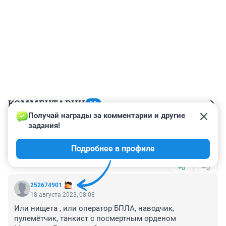
КОММЕНТАРИИ
50
Получай награды за комментарии и другие 
задания!
Гость
21 августа 2023, 14:15
Подробнее в профиле
Скажем дружно - на... нужно!
+0
–0
252674901
18 августа 2023, 08:08
Или нищета , или оператор БПЛА, наводчик, 
пулемётчик, танкист с посмертным орденом 