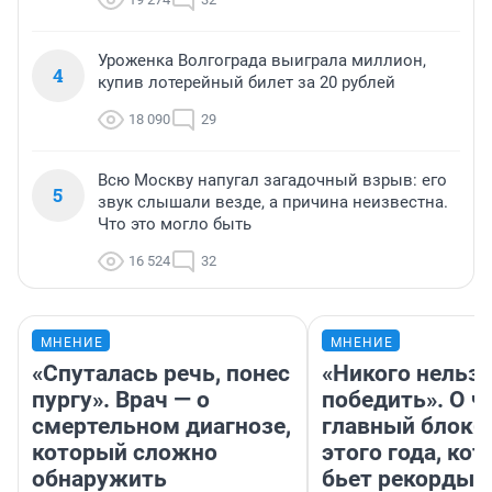
Уроженка Волгограда выиграла миллион,
4
купив лотерейный билет за 20 рублей
18 090
29
Всю Москву напугал загадочный взрыв: его
5
звук слышали везде, а причина неизвестна.
Что это могло быть
16 524
32
МНЕНИЕ
МНЕНИЕ
«Спуталась речь, понес
«Никого нельз
пургу». Врач — о
победить». О ч
смертельном диагнозе,
главный блокб
который сложно
этого года, ко
обнаружить
бьет рекорды 