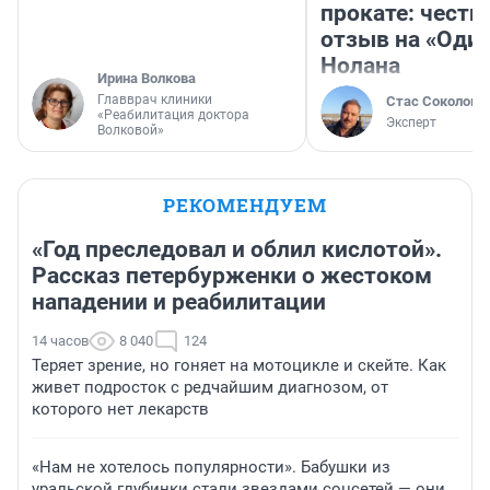
прокате: честн
отзыв на «Оди
Нолана
Ирина Волкова
Главврач клиники
Стас Соколов
«Реабилитация доктора
Эксперт
Волковой»
РЕКОМЕНДУЕМ
«Год преследовал и облил кислотой».
Рассказ петербурженки о жестоком
нападении и реабилитации
14 часов
8 040
124
Теряет зрение, но гоняет на мотоцикле и скейте. Как
живет подросток с редчайшим диагнозом, от
которого нет лекарств
«Нам не хотелось популярности». Бабушки из
уральской глубинки стали звездами соцсетей — они