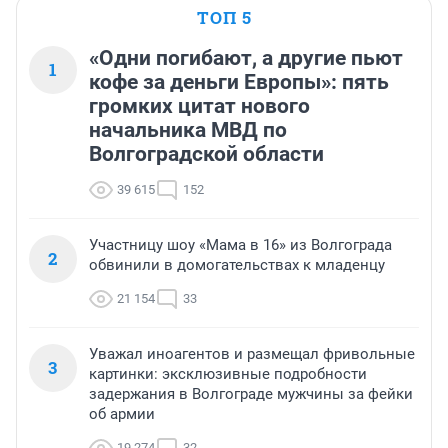
ТОП 5
«Одни погибают, а другие пьют
1
кофе за деньги Европы»: пять
громких цитат нового
начальника МВД по
Волгоградской области
39 615
152
Участницу шоу «Мама в 16» из Волгограда
2
обвинили в домогательствах к младенцу
21 154
33
Уважал иноагентов и размещал фривольные
3
картинки: эксклюзивные подробности
задержания в Волгограде мужчины за фейки
об армии
19 274
32