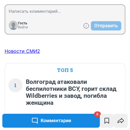
Гость
Отправить
Войти
Новости СМИ2
ТОП 5
Волгоград атаковали
1
беспилотники ВСУ, горит склад
Wildberries и завод, погибла
женщина
54 816
167
0
Комментарии
«Одни погибают, а другие пьют кофе за