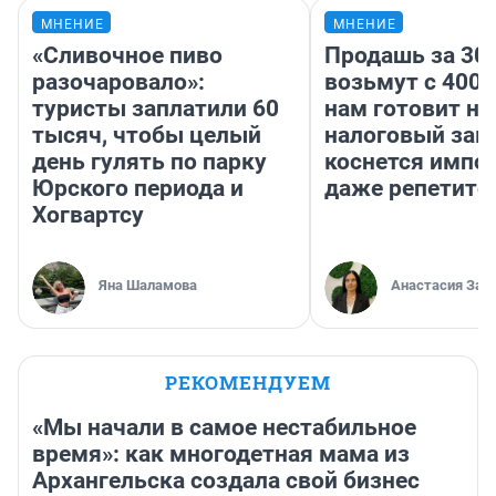
МНЕНИЕ
МНЕНИЕ
«Сливочное пиво
Продашь за 300
разочаровало»:
возьмут с 4000
туристы заплатили 60
нам готовит н
тысяч, чтобы целый
налоговый зако
день гулять по парку
коснется импор
Юрского периода и
даже репетито
Хогвартсу
Яна Шаламова
Анастасия Зав
РЕКОМЕНДУЕМ
«Мы начали в самое нестабильное
время»: как многодетная мама из
Архангельска создала свой бизнес