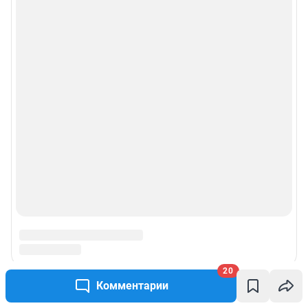
Политика использования cookies
Рекомендательные системы
Пользовательское соглашение сервиса «Подписка без баннерной
рекламы»
Политика конфиденциальности и обработки персональных данных и
правила использования сайта
© ООО «Сеть городских порталов»
© ООО «Интернет Технологии»
20
Комментарии