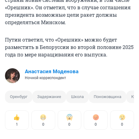
«Орешник». Он отметил, что в случае соглашения
президента возможные цели ракет должны
определяться Минском.
Путин ответил, что «Орешник» можно будет
разместить в Белоруссии во второй половине 2025
года по мере наращивания его выпуска.
Анастасия Моденова
Ночной корреспондент
Оренбург
Задержание
Школа
Поножовщина
Кур
1
0
0
0
0