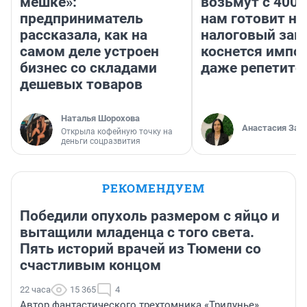
мешке»:
возьмут с 4000
предприниматель
нам готовит н
рассказала, как на
налоговый зако
самом деле устроен
коснется импор
бизнес со складами
даже репетито
дешевых товаров
Наталья Шорохова
Анастасия Зав
Открыла кофейную точку на
деньги соцразвития
РЕКОМЕНДУЕМ
Победили опухоль размером с яйцо и
вытащили младенца с того света.
Пять историй врачей из Тюмени со
счастливым концом
22 часа
15 365
4
Автор фантастического трехтомника «Трилунье»